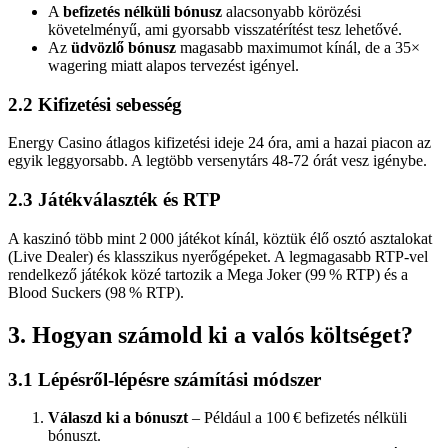
A
befizetés nélküli bónusz
alacsonyabb körözési
követelményű, ami gyorsabb visszatérítést tesz lehetővé.
Az
üdvözlő bónusz
magasabb maximumot kínál, de a 35×
wagering miatt alapos tervezést igényel.
2.2 Kifizetési sebesség
Energy Casino átlagos kifizetési ideje 24 óra, ami a hazai piacon az
egyik leggyorsabb. A legtöbb versenytárs 48‑72 órát vesz igénybe.
2.3 Játékválaszték és RTP
A kaszinó több mint 2 000 játékot kínál, köztük élő osztó asztalokat
(Live Dealer) és klasszikus nyerőgépeket. A legmagasabb RTP‑vel
rendelkező játékok közé tartozik a Mega Joker (99 % RTP) és a
Blood Suckers (98 % RTP).
3. Hogyan számold ki a valós költséget?
3.1 Lépésről‑lépésre számítási módszer
Válaszd ki a bónuszt
– Például a 100 € befizetés nélküli
bónuszt.