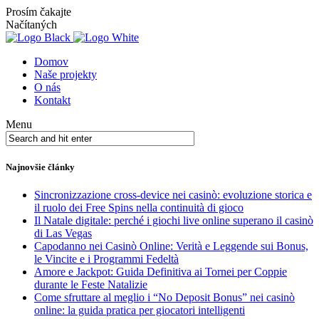
Prosím čakajte
Načítaných
Domov
Naše projekty
O nás
Kontakt
Menu
Najnovšie články
Sincronizzazione cross‑device nei casinò: evoluzione storica e
il ruolo dei Free Spins nella continuità di gioco
Il Natale digitale: perché i giochi live online superano il casinò
di Las Vegas
Capodanno nei Casinò Online: Verità e Leggende sui Bonus,
le Vincite e i Programmi Fedeltà
Amore e Jackpot: Guida Definitiva ai Tornei per Coppie
durante le Feste Natalizie
Come sfruttare al meglio i “No Deposit Bonus” nei casinò
online: la guida pratica per giocatori intelligenti