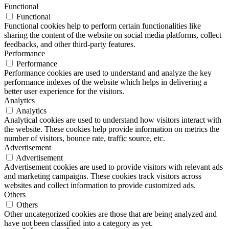
Functional
Functional
Functional cookies help to perform certain functionalities like
sharing the content of the website on social media platforms, collect
feedbacks, and other third-party features.
Performance
Performance
Performance cookies are used to understand and analyze the key
performance indexes of the website which helps in delivering a
better user experience for the visitors.
Analytics
Analytics
Analytical cookies are used to understand how visitors interact with
the website. These cookies help provide information on metrics the
number of visitors, bounce rate, traffic source, etc.
Advertisement
Advertisement
Advertisement cookies are used to provide visitors with relevant ads
and marketing campaigns. These cookies track visitors across
websites and collect information to provide customized ads.
Others
Others
Other uncategorized cookies are those that are being analyzed and
have not been classified into a category as yet.