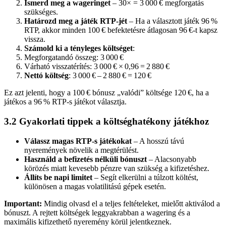
Ismerd meg a wageringet
– 30× = 3 000 € megforgatás
szükséges.
Határozd meg a játék RTP‑jét
– Ha a választott játék 96 %
RTP, akkor minden 100 € befektetésre átlagosan 96 €-t kapsz
vissza.
Számold ki a tényleges költséget
:
Megforgatandó összeg: 3 000 €
Várható visszatérítés: 3 000 € × 0,96 = 2 880 €
Nettó költség
: 3 000 € – 2 880 € = 120 €
Ez azt jelenti, hogy a 100 € bónusz „valódi” költsége 120 €, ha a
játékos a 96 % RTP‑s játékot választja.
3.2 Gyakorlati tippek a költséghatékony játékhoz
Válassz magas RTP‑s játékokat
– A hosszú távú
nyeremények növelik a megtérülést.
Használd a befizetés nélküli bónuszt
– Alacsonyabb
körözés miatt kevesebb pénzre van szükség a kifizetéshez.
Állíts be napi limitet
– Segít elkerülni a túlzott költést,
különösen a magas volatilitású gépek esetén.
Important:
Mindig olvasd el a teljes feltételeket, mielőtt aktiválod a
bónuszt. A rejtett költségek leggyakrabban a wagering és a
maximális kifizethető nyeremény körül jelentkeznek.