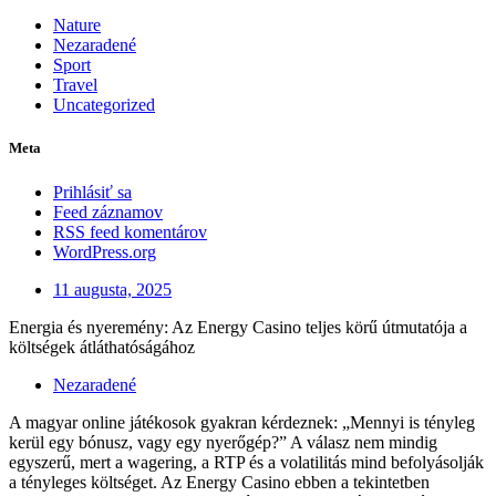
Nature
Nezaradené
Sport
Travel
Uncategorized
Meta
Prihlásiť sa
Feed záznamov
RSS feed komentárov
WordPress.org
11 augusta, 2025
Energia és nyeremény: Az Energy Casino teljes körű útmutatója a
költségek átláthatóságához
Nezaradené
A magyar online játékosok gyakran kérdeznek: „Mennyi is tényleg
kerül egy bónusz, vagy egy nyerőgép?” A válasz nem mindig
egyszerű, mert a wagering, a RTP és a volatilitás mind befolyásolják
a tényleges költséget. Az Energy Casino ebben a tekintetben