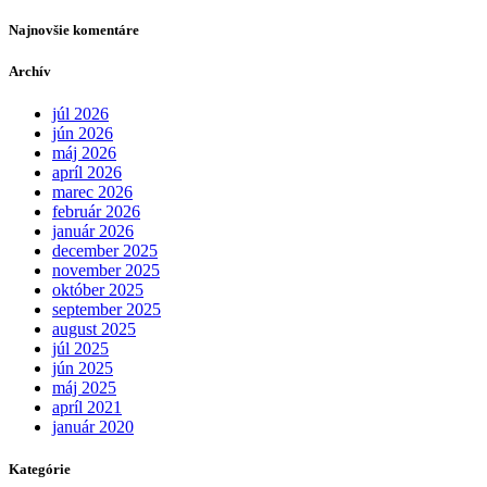
Najnovšie komentáre
Archív
júl 2026
jún 2026
máj 2026
apríl 2026
marec 2026
február 2026
január 2026
december 2025
november 2025
október 2025
september 2025
august 2025
júl 2025
jún 2025
máj 2025
apríl 2021
január 2020
Kategórie