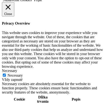
Close
Privacy Overview
This website uses cookies to improve your experience while you
navigate through the website. Out of these, the cookies that are
categorized as necessary are stored on your browser as they are
essential for the working of basic functionalities of the website. We
also use third-party cookies that help us analyze and understand how
you use this website. These cookies will be stored in your browser
only with your consent. You also have the option to opt-out of these
cookies. But opting out of some of these cookies may affect your
browsing experience.
Necessary
Necessary
Vždy zapnuté
Necessary cookies are absolutely essential for the website to
function properly. These cookies ensure basic functionalities and
security features of the website, anonymously.
Dĺžka
Cookie
Popis
trvania