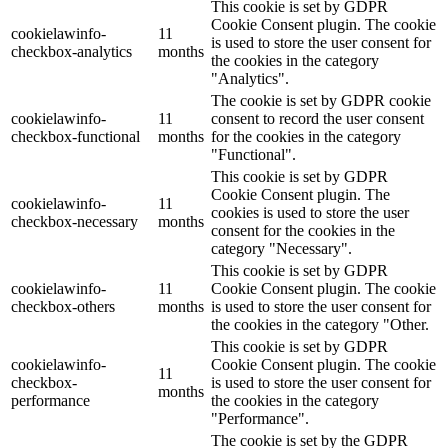
This cookie is set by GDPR
Cookie Consent plugin. The cookie
cookielawinfo-
11
is used to store the user consent for
checkbox-analytics
months
the cookies in the category
"Analytics".
The cookie is set by GDPR cookie
cookielawinfo-
11
consent to record the user consent
checkbox-functional
months
for the cookies in the category
"Functional".
This cookie is set by GDPR
Cookie Consent plugin. The
cookielawinfo-
11
cookies is used to store the user
checkbox-necessary
months
consent for the cookies in the
category "Necessary".
This cookie is set by GDPR
cookielawinfo-
11
Cookie Consent plugin. The cookie
checkbox-others
months
is used to store the user consent for
the cookies in the category "Other.
This cookie is set by GDPR
cookielawinfo-
Cookie Consent plugin. The cookie
11
checkbox-
is used to store the user consent for
months
performance
the cookies in the category
"Performance".
The cookie is set by the GDPR