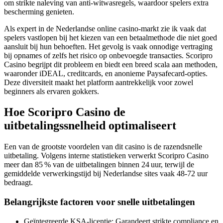
om strikte naleving van anti‑witwasregels, waardoor spelers extra
bescherming genieten.
Als expert in de Nederlandse online casino‑markt zie ik vaak dat
spelers vastlopen bij het kiezen van een betaalmethode die niet goed
aansluit bij hun behoeften. Het gevolg is vaak onnodige vertraging
bij opnames of zelfs het risico op onbevoegde transacties. Scoripro
Casino begrijpt dit probleem en biedt een breed scala aan methoden,
waaronder iDEAL, creditcards, en anonieme Paysafecard‑opties.
Deze diversiteit maakt het platform aantrekkelijk voor zowel
beginners als ervaren gokkers.
Hoe Scoripro Casino de
uitbetalingssnelheid optimaliseert
Een van de grootste voordelen van dit casino is de razendsnelle
uitbetaling. Volgens interne statistieken verwerkt Scoripro Casino
meer dan 85 % van de uitbetalingen binnen 24 uur, terwijl de
gemiddelde verwerkingstijd bij Nederlandse sites vaak 48‑72 uur
bedraagt.
Belangrijkste factoren voor snelle uitbetalingen
Geïntegreerde KSA‑licentie: Garandeert strikte compliance en