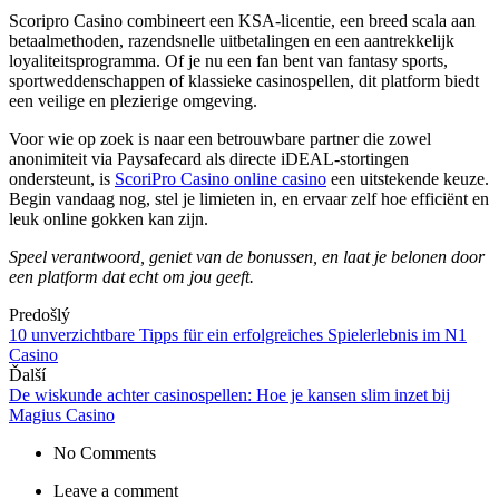
Scoripro Casino combineert een KSA‑licentie, een breed scala aan
betaalmethoden, razendsnelle uitbetalingen en een aantrekkelijk
loyaliteitsprogramma. Of je nu een fan bent van fantasy sports,
sportweddenschappen of klassieke casinospellen, dit platform biedt
een veilige en plezierige omgeving.
Voor wie op zoek is naar een betrouwbare partner die zowel
anonimiteit via Paysafecard als directe iDEAL‑stortingen
ondersteunt, is
ScoriPro Casino online casino
een uitstekende keuze.
Begin vandaag nog, stel je limieten in, en ervaar zelf hoe efficiënt en
leuk online gokken kan zijn.
Speel verantwoord, geniet van de bonussen, en laat je belonen door
een platform dat echt om jou geeft.
Predošlý
10 unverzichtbare Tipps für ein erfolgreiches Spielerlebnis im N1
Casino
Ďalší
De wiskunde achter casinospellen: Hoe je kansen slim inzet bij
Magius Casino
No Comments
Leave a comment