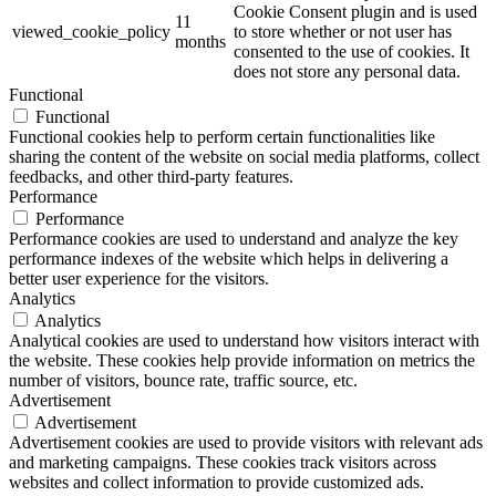
Cookie Consent plugin and is used
11
viewed_cookie_policy
to store whether or not user has
months
consented to the use of cookies. It
does not store any personal data.
Functional
Functional
Functional cookies help to perform certain functionalities like
sharing the content of the website on social media platforms, collect
feedbacks, and other third-party features.
Performance
Performance
Performance cookies are used to understand and analyze the key
performance indexes of the website which helps in delivering a
better user experience for the visitors.
Analytics
Analytics
Analytical cookies are used to understand how visitors interact with
the website. These cookies help provide information on metrics the
number of visitors, bounce rate, traffic source, etc.
Advertisement
Advertisement
Advertisement cookies are used to provide visitors with relevant ads
and marketing campaigns. These cookies track visitors across
websites and collect information to provide customized ads.