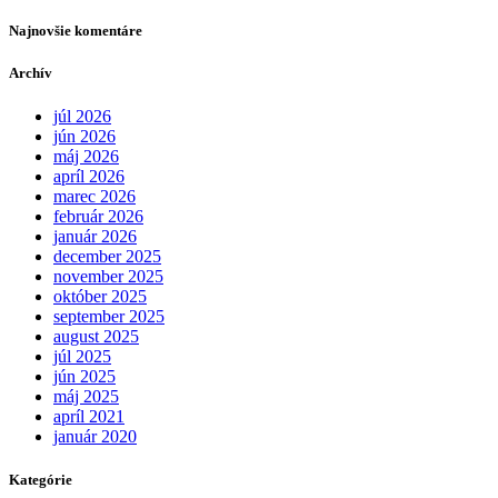
Najnovšie komentáre
Archív
júl 2026
jún 2026
máj 2026
apríl 2026
marec 2026
február 2026
január 2026
december 2025
november 2025
október 2025
september 2025
august 2025
júl 2025
jún 2025
máj 2025
apríl 2021
január 2020
Kategórie