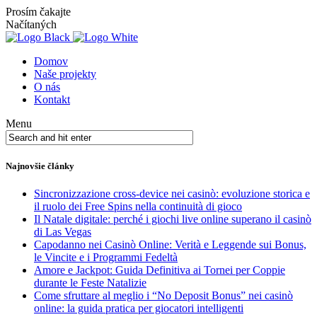
Prosím čakajte
Načítaných
Domov
Naše projekty
O nás
Kontakt
Menu
Najnovšie články
Sincronizzazione cross‑device nei casinò: evoluzione storica e
il ruolo dei Free Spins nella continuità di gioco
Il Natale digitale: perché i giochi live online superano il casinò
di Las Vegas
Capodanno nei Casinò Online: Verità e Leggende sui Bonus,
le Vincite e i Programmi Fedeltà
Amore e Jackpot: Guida Definitiva ai Tornei per Coppie
durante le Feste Natalizie
Come sfruttare al meglio i “No Deposit Bonus” nei casinò
online: la guida pratica per giocatori intelligenti