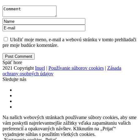
Uložiť moje meno, e-mail a webovú stránku v tomto prehliadači
pre moje budúce komentáre.
Späť hore
2021 Copyright
Inuel
|
Používanie súborov cookies
|
Zásada
ochrany osobných údajov
Sledujte nás
Na našich webových stránkach používame súbory cookies, aby sme
vám poskytli najrelevantnejšie zážitky vďaka zapamätaniu vašich
preferencií a opakovaných návštev. Kliknutím na „Prijať“
vyjadrujete súhlas s použitím všetkých cookies.
Nastavenie cookies
Prijať