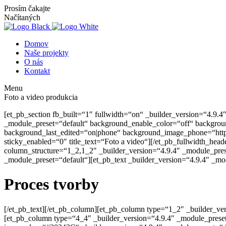
Prosím čakajte
Načítaných
Domov
Naše projekty
O nás
Kontakt
Menu
Foto a video produkcia
[et_pb_section fb_built=“1″ fullwidth=“on“ _builder_version=“4.9.4
_module_preset=“default“ background_enable_color=“off“ backgroun
background_last_edited=“on|phone“ background_image_phone=“http
sticky_enabled=“0″ title_text=“Foto a video“][/et_pb_fullwidth_hea
column_structure=“1_2,1_2″ _builder_version=“4.9.4″ _module_preset
_module_preset=“default“][et_pb_text _builder_version=“4.9.4″ _
Proces tvorby
[/et_pb_text][/et_pb_column][et_pb_column type=“1_2″ _builder_ve
[et_pb_column type=“4_4″ _builder_version=“4.9.4″ _module_pres