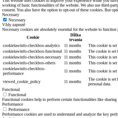
This website uses cookies to improve your experience while you navigat
working of basic functionalities of the website. We also use third-pa
consent. You also have the option to opt-out of these cookies. But op
Necessary
Necessary
Vždy zapnuté
Necessary cookies are absolutely essential for the website to function
Dĺžka
Cookie
trvania
cookielawinfo-checkbox-analytics
11 months
This cookie is se
cookielawinfo-checkbox-functional
11 months
The cookie is set
cookielawinfo-checkbox-necessary
11 months
This cookie is se
cookielawinfo-checkbox-others
11 months
This cookie is se
cookielawinfo-checkbox-
11 months
This cookie is se
performance
The cookie is set
viewed_cookie_policy
11 months
personal data.
Functional
Functional
Functional cookies help to perform certain functionalities like sharing 
Performance
Performance
Performance cookies are used to understand and analyze the key perfor