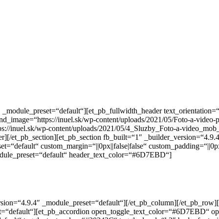
″ _module_preset=“default“][et_pb_fullwidth_header text_orientation=
d_image=“https://inuel.sk/wp-content/uploads/2021/05/Foto-a-video-
s://inuel.sk/wp-content/uploads/2021/05/4_Sluzby_Foto-a-video_m
der][/et_pb_section][et_pb_section fb_built=“1″ _builder_version=“4.9
=“default“ custom_margin=“||0px||false|false“ custom_padding=“||0px
module_preset=“default“ header_text_color=“#6D7EBD“]
rsion=“4.9.4″ _module_preset=“default“][/et_pb_column][/et_pb_row]
et=“default“][et_pb_accordion open_toggle_text_color=“#6D7EBD“ 