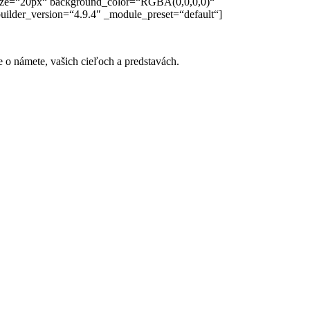
_size=“20px“ background_color=“RGBA(0,0,0,0)“
uilder_version=“4.9.4″ _module_preset=“default“]
e o námete, vašich cieľoch a predstavách.