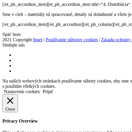
[/et_pb_accordion_item][et_pb_accordion_item title=“4. Distribúcia
Sme v cieli – materiály sú spracované, detaily sú dotiahnuté a všeto je
[/et_pb_accordion_item][/et_pb_accordion][/et_pb_column][/et_pb_ro
Späť hore
2021 Copyright
Inuel
|
Používanie súborov cookies
|
Zásada ochrany
Sledujte nás
Na našich webových stránkach používame súbory cookies, aby sme vám
s použitím všetkých cookies.
Nastavenie cookies
Prijať
Close
Privacy Overview