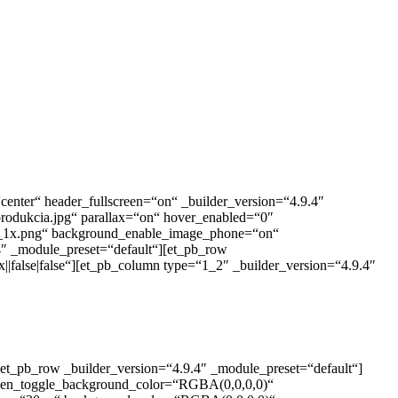
“center“ header_fullscreen=“on“ _builder_version=“4.9.4″
produkcia.jpg“ parallax=“on“ hover_enabled=“0″
ob_1x.png“ background_enable_image_phone=“on“
.4″ _module_preset=“default“][et_pb_row
||false|false“][et_pb_column type=“1_2″ _builder_version=“4.9.4″
[et_pb_row _builder_version=“4.9.4″ _module_preset=“default“]
open_toggle_background_color=“RGBA(0,0,0,0)“