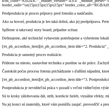
icon_color=“#20243C“ _builder_version=“4.9.4″ _module_preset=“
border_radii=“on|15px|15px|15px|15px“ border_color_all=“RGBA(0,0
Predprodukcia je proces prípravy pred fotením a natáčaním.
Ako sa hovorí, produkcia je len taká dobrá, ako jej predpríprava. Pre
Spíšeme si takzvaný story board, prípadne scénar.
Definujeme, aké technické vybavenie potrebujeme
a vyberieme lokali
[/et_pb_accordion_item][et_pb_accordion_item title=“2. Produkcia“ 
Produkcia je samotný proces realizácie.
Prídeme na miesto, nastavíme techniku a pustíme sa
do práce. Zachyt
Častokrát počas procesu fotenia prichádzame s ďalšími nápadmi, ktoré
[/et_pb_accordion_item][et_pb_accordion_item title=“3. Postprodukc
Postprodukcia je neviditeľná práca v pozadí
s veľmi viditeľným výsl
Sú to kroky z
álohovania dát, strih, korekcie farieb,
vizuálne efekty, 
Na jej konci sú materiály, ktoré vám pomôžu
zaujať,
presvedčiť a
pre