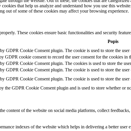
e through the website. Out of these, the cookies that are categorized a
rty cookies that help us analyze and understand how you use this websit
ting out of some of these cookies may affect your browsing experience.
 properly. These cookies ensure basic functionalities and security featu
Popis
t by GDPR Cookie Consent plugin. The cookie is used to store the user c
 by GDPR cookie consent to record the user consent for the cookies in t
t by GDPR Cookie Consent plugin. The cookies is used to store the user
t by GDPR Cookie Consent plugin. The cookie is used to store the user c
t by GDPR Cookie Consent plugin. The cookie is used to store the user 
 by the GDPR Cookie Consent plugin and is used to store whether or not 
the content of the website on social media platforms, collect feedbacks, 
mance indexes of the website which helps in delivering a better user ex