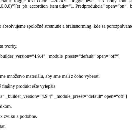
default“ toggle_text_color=“#20243C“ toggle_level=“h3″ body_font
,0,0)“][et_pb_accordion_item title=“1. Predprodukcia“ open=“on“ _b
to absolvujeme spoločné stretnutie a brainstorming, kde sa porozprávam
tu tvorby.
_builder_version=“4.9.4″ _module_preset=“default“ open=“off“]
íme množstvo materiálu, aby sme mali
z čoho vyberať.
 finálny produkt ešte vylepšia.
ia“ _builder_version=“4.9.4″ _module_preset=“default“ open=“off“]
edkom.
mix zvuku a podobne.
dať.