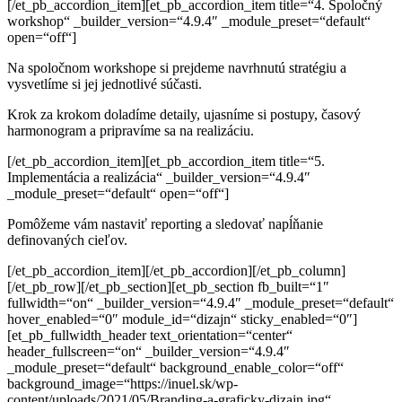
[/et_pb_accordion_item][et_pb_accordion_item title=“4. Spoločný
workshop“ _builder_version=“4.9.4″ _module_preset=“default“
open=“off“]
Na spoločnom workshope si prejdeme navrhnutú
stratégiu
a
vysvetlíme si jej jednotlivé súčasti.
Krok za krokom doladíme detaily, ujasníme si postupy,
časový
harmonogram a pripravíme sa na realizáciu.
[/et_pb_accordion_item][et_pb_accordion_item title=“5.
Implementácia a realizácia“ _builder_version=“4.9.4″
_module_preset=“default“ open=“off“]
Pomôžeme vám nastaviť reporting a sledovať
napĺňanie
definovaných cieľov.
[/et_pb_accordion_item][/et_pb_accordion][/et_pb_column]
[/et_pb_row][/et_pb_section][et_pb_section fb_built=“1″
fullwidth=“on“ _builder_version=“4.9.4″ _module_preset=“default“
hover_enabled=“0″ module_id=“dizajn“ sticky_enabled=“0″]
[et_pb_fullwidth_header text_orientation=“center“
header_fullscreen=“on“ _builder_version=“4.9.4″
_module_preset=“default“ background_enable_color=“off“
background_image=“https://inuel.sk/wp-
content/uploads/2021/05/Branding-a-graficky-dizajn.jpg“