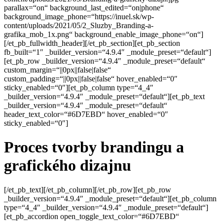
parallax=“on“ background_last_edited=“on|phone“
background_image_phone=“https://inuel.sk/wp-
content/uploads/2021/05/2_Sluzby_Branding-a-
grafika_mob_1x.png“ background_enable_image_phone=“on“]
[/et_pb_fullwidth_header][/et_pb_section][et_pb_section
fb_built=“1″ _builder_version=“4.9.4″ _module_preset=“default“]
[et_pb_row _builder_version=“4.9.4″ _module_preset=“default“
custom_margin=“||0px||false|false“
custom_padding=“||0px||false|false“ hover_enabled=“0″
sticky_enabled=“0″][et_pb_column type=“4_4″
_builder_version=“4.9.4″ _module_preset=“default“][et_pb_text
_builder_version=“4.9.4″ _module_preset=“default“
header_text_color=“#6D7EBD“ hover_enabled=“0″
sticky_enabled=“0″]
Proces tvorby brandingu a
grafického dizajnu
[/et_pb_text][/et_pb_column][/et_pb_row][et_pb_row
_builder_version=“4.9.4″ _module_preset=“default“][et_pb_column
type=“4_4″ _builder_version=“4.9.4″ _module_preset=“default“]
[et_pb_accordion open_toggle_text_color=“#6D7EBD“