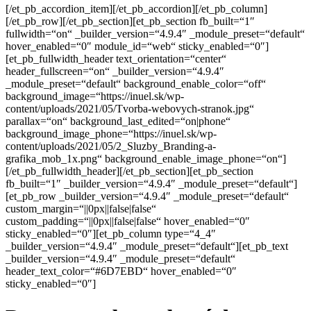
[/et_pb_accordion_item][/et_pb_accordion][/et_pb_column]
[/et_pb_row][/et_pb_section][et_pb_section fb_built=“1″
fullwidth=“on“ _builder_version=“4.9.4″ _module_preset=“default“
hover_enabled=“0″ module_id=“web“ sticky_enabled=“0″]
[et_pb_fullwidth_header text_orientation=“center“
header_fullscreen=“on“ _builder_version=“4.9.4″
_module_preset=“default“ background_enable_color=“off“
background_image=“https://inuel.sk/wp-
content/uploads/2021/05/Tvorba-webovych-stranok.jpg“
parallax=“on“ background_last_edited=“on|phone“
background_image_phone=“https://inuel.sk/wp-
content/uploads/2021/05/2_Sluzby_Branding-a-
grafika_mob_1x.png“ background_enable_image_phone=“on“]
[/et_pb_fullwidth_header][/et_pb_section][et_pb_section
fb_built=“1″ _builder_version=“4.9.4″ _module_preset=“default“]
[et_pb_row _builder_version=“4.9.4″ _module_preset=“default“
custom_margin=“||0px||false|false“
custom_padding=“||0px||false|false“ hover_enabled=“0″
sticky_enabled=“0″][et_pb_column type=“4_4″
_builder_version=“4.9.4″ _module_preset=“default“][et_pb_text
_builder_version=“4.9.4″ _module_preset=“default“
header_text_color=“#6D7EBD“ hover_enabled=“0″
sticky_enabled=“0″]