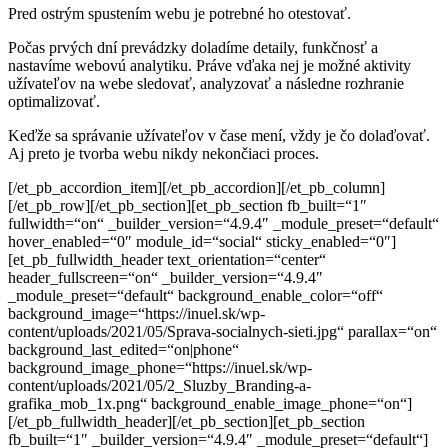
Pred ostrým spustením webu je potrebné ho otestovať.
Počas prvých dní prevádzky doladíme detaily, funkčnosť
a
nastavíme webovú analytiku. Práve vďaka nej je možné
aktivity
užívateľov na webe sledovať, analyzovať a následne
rozhranie
optimalizovať.
Keďže sa správanie užívateľov v čase mení, vždy je čo
dolaďovať.
Aj preto je tvorba webu nikdy nekončiaci proces.
[/et_pb_accordion_item][/et_pb_accordion][/et_pb_column]
[/et_pb_row][/et_pb_section][et_pb_section fb_built=“1″
fullwidth=“on“ _builder_version=“4.9.4″ _module_preset=“default“
hover_enabled=“0″ module_id=“social“ sticky_enabled=“0″]
[et_pb_fullwidth_header text_orientation=“center“
header_fullscreen=“on“ _builder_version=“4.9.4″
_module_preset=“default“ background_enable_color=“off“
background_image=“https://inuel.sk/wp-
content/uploads/2021/05/Sprava-socialnych-sieti.jpg“ parallax=“on“
background_last_edited=“on|phone“
background_image_phone=“https://inuel.sk/wp-
content/uploads/2021/05/2_Sluzby_Branding-a-
grafika_mob_1x.png“ background_enable_image_phone=“on“]
[/et_pb_fullwidth_header][/et_pb_section][et_pb_section
fb_built=“1″ _builder_version=“4.9.4″ _module_preset=“default“]