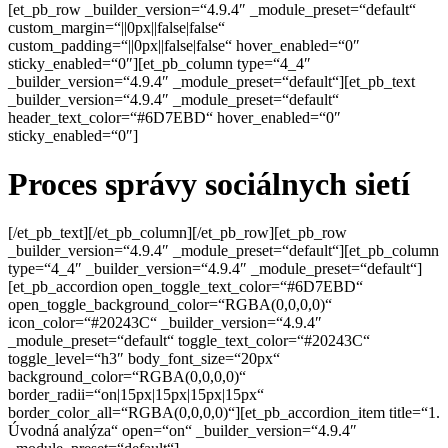
[et_pb_row _builder_version=“4.9.4″ _module_preset=“default“
custom_margin=“||0px||false|false“
custom_padding=“||0px||false|false“ hover_enabled=“0″
sticky_enabled=“0″][et_pb_column type=“4_4″
_builder_version=“4.9.4″ _module_preset=“default“][et_pb_text
_builder_version=“4.9.4″ _module_preset=“default“
header_text_color=“#6D7EBD“ hover_enabled=“0″
sticky_enabled=“0″]
Proces správy sociálnych sietí
[/et_pb_text][/et_pb_column][/et_pb_row][et_pb_row
_builder_version=“4.9.4″ _module_preset=“default“][et_pb_column
type=“4_4″ _builder_version=“4.9.4″ _module_preset=“default“]
[et_pb_accordion open_toggle_text_color=“#6D7EBD“
open_toggle_background_color=“RGBA(0,0,0,0)“
icon_color=“#20243C“ _builder_version=“4.9.4″
_module_preset=“default“ toggle_text_color=“#20243C“
toggle_level=“h3″ body_font_size=“20px“
background_color=“RGBA(0,0,0,0)“
border_radii=“on|15px|15px|15px|15px“
border_color_all=“RGBA(0,0,0,0)“][et_pb_accordion_item title=“1.
Úvodná analýza“ open=“on“ _builder_version=“4.9.4″