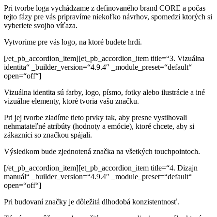
Pri tvorbe loga vychádzame z definovaného brand CORE
a počas
tejto fázy pre vás pripravíme niekoľko návrhov, spomedzi ktorých si
vyberiete svojho víťaza.
Vytvoríme pre vás logo, na ktoré budete hrdí.
[/et_pb_accordion_item][et_pb_accordion_item title=“3. Vizuálna
identita“ _builder_version=“4.9.4″ _module_preset=“default“
open=“off“]
Vizuálna identita sú farby, logo, písmo, fotky alebo ilustrácie
a iné
vizuálne elementy, ktoré tvoria vašu značku.
Pri jej tvorbe zladíme tieto prvky tak, aby presne vystihovali
nehmatateľné atribúty (hodnoty a emócie), ktoré chcete,
aby si
zákazníci so značkou spájali.
Výsledkom bude zjednotená značka na všetkých touchpointoch.
[/et_pb_accordion_item][et_pb_accordion_item title=“4. Dizajn
manuál“ _builder_version=“4.9.4″ _module_preset=“default“
open=“off“]
Pri budovaní značky je dôležitá dlhodobá konzistentnosť.