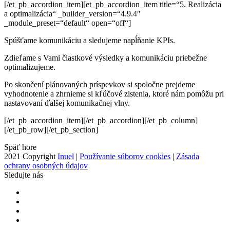
[/et_pb_accordion_item][et_pb_accordion_item title=“5. Realizácia
a optimalizácia“ _builder_version=“4.9.4″
_module_preset=“default“ open=“off“]
Spúšťame komunikáciu a sledujeme napĺňanie KPIs.
Zdieľame s Vami čiastkové výsledky a komunikáciu
priebežne
optimalizujeme.
Po skončení plánovaných príspevkov si spoločne prejdeme
vyhodnotenie a zhrnieme si kľúčové zistenia, ktoré
nám pomôžu pri
nastavovaní ďalšej komunikačnej vlny.
[/et_pb_accordion_item][/et_pb_accordion][/et_pb_column]
[/et_pb_row][/et_pb_section]
Späť hore
2021 Copyright
Inuel
|
Používanie súborov cookies
|
Zásada
ochrany osobných údajov
Sledujte nás