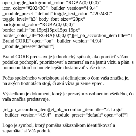
open_toggle_background_color=“RGBA(0,0,0,0)“
icon_color=“#20243C“ _builder_version=“4.9.4″
_module_preset=“default“ toggle_text_color=“#20243C“
toggle_level=“h3″ body_font_size=“20px“
background_color=“RGBA(0,0,0,0)“
border_radii=“on|15px|15px|15px|15px“
border_color_all=“RGBA(0,0,0,0)“][et_pb_accordion_item title=“1.
Brand CORE“ open=“on“ _builder_version=“4.9.4″
_module_preset=“default“]
Brand CORE predstavuje jednoduchý spôsob, ako pomôcť vášmu
podniku pochopiť, prioritizovať a zamerať sa na jasnú víziu a plán, s
pomocou ktorého budete lepšie dosiahovať vaše ciele.
Počas spoločného workshopu si definujeme o čom vaša značka je,
na akých hodnotách stojí, či akú vízia ju ženie vpred.
Výsledkom je dokument, ktorý je presným zosobnením
všetkého, čo
vaša značka predstavuje.
[/et_pb_accordion_item][et_pb_accordion_item title=“2. Logo“
_builder_version=“4.9.4″ _module_preset=“default“ open=“off“]
Logo je symbol, ktorý pomáha zákazníkom identifikovať
a
zapamätať si Váš podnik.