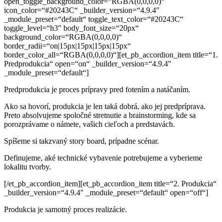
open_toggle_background_color=“RGBA(0,0,0,0)“
icon_color=“#20243C“ _builder_version=“4.9.4″
_module_preset=“default“ toggle_text_color=“#20243C“
toggle_level=“h3″ body_font_size=“20px“
background_color=“RGBA(0,0,0,0)“
border_radii=“on|15px|15px|15px|15px“
border_color_all=“RGBA(0,0,0,0)“][et_pb_accordion_item title=“1.
Predprodukcia“ open=“on“ _builder_version=“4.9.4″
_module_preset=“default“]
Predprodukcia je proces prípravy pred fotením a natáčaním.
Ako sa hovorí, produkcia je len taká dobrá, ako jej predpríprava.
Preto absolvujeme spoločné stretnutie a brainstorming, kde sa
porozprávame o námete, vašich cieľoch a predstavách.
Spíšeme si takzvaný story board, prípadne scénar.
Definujeme, aké technické vybavenie potrebujeme
a vyberieme
lokalitu tvorby.
[/et_pb_accordion_item][et_pb_accordion_item title=“2. Produkcia“
_builder_version=“4.9.4″ _module_preset=“default“ open=“off“]
Produkcia je samotný proces realizácie.