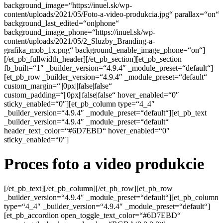
background_image=“https://inuel.sk/wp-
content/uploads/2021/05/Foto-a-video-produkcia.jpg“ parallax=“on“
background_last_edited=“on|phone“
background_image_phone=“https://inuel.sk/wp-
content/uploads/2021/05/2_Sluzby_Branding-a-
grafika_mob_1x.png“ background_enable_image_phone=“on“]
[/et_pb_fullwidth_header][/et_pb_section][et_pb_section
fb_built=“1″ _builder_version=“4.9.4″ _module_preset=“default“]
[et_pb_row _builder_version=“4.9.4″ _module_preset=“default“
custom_margin=“||0px||false|false“
custom_padding=“||0px||false|false“ hover_enabled=“0″
sticky_enabled=“0″][et_pb_column type=“4_4″
_builder_version=“4.9.4″ _module_preset=“default“][et_pb_text
_builder_version=“4.9.4″ _module_preset=“default“
header_text_color=“#6D7EBD“ hover_enabled=“0″
sticky_enabled=“0″]
Proces foto a video produkcie
[/et_pb_text][/et_pb_column][/et_pb_row][et_pb_row
_builder_version=“4.9.4″ _module_preset=“default“][et_pb_column
type=“4_4″ _builder_version=“4.9.4″ _module_preset=“default“]
[et_pb_accordion open_toggle_text_color=“#6D7EBD“