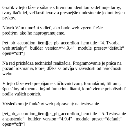
Grafik v tejto fáze v súlade s firemnou identitou zadefinuje farby,
tvary tlačidiel, veľkosti texov a presnejšie umiestnenie jednotlivých
prvkov.
Návrh Vám u
možní vidieť, ako bude web vyzerať ešte
predtým,
ako ho naprogramujeme.
[/et_pb_accordion_item][et_pb_accordion_item title=“4. Tvorba
web stránky“ _builder_version=“4.9.4″ _module_preset=“default“
open=“off“]
Na rad prichádza technická realizácia. Programovanie je práca na
pozadí rozhrania, ktorej dĺžka sa odvíja v závislosti od náročnosti
webu.
V tejto fáze web prepájame s účtovnictvom, formulármi, filtrami,
špeciálnymi menu a inými funkcionalitami, ktoré
vieme prispôsobiť
podľa vašich potrieb.
Výsledkom je funkčný web pripravený na testovanie.
[/et_pb_accordion_item][et_pb_accordion_item title=“5. Testovanie
a spustenie“ _builder_version=“4.9.4″ _module_preset=“default“
open=“off“]