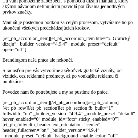
Tú vám pomôžeme zabezpečiť s pomocou dizajn manuálu, ktorý
akýmsi návodom definujúcim pravidlá používania jednotlivých
prvkov značky.
Manuál je poslednou bodkou za celým procesom, vytvárame ho po
ukončení všetkých predchádzajúcich krokov.
[/et_pb_accordion_item][et_pb_accordion_item title=“5. Grafický
dizajn“ _builder_version=“4.9.4″ _module_preset=“default“
open=“off“]
Brandingom naša práca ale nekončí.
S radosťou pre vás vytvoríme akékoľvek grafické
vizuály, od
vizitiek, cez reklamné predmety, až po
vonkajšiu reklamu či
publikácie.
Povedze nám čo potrebujete a my sa pustíme do práce.
[/et_pb_accordion_item][/et_pb_accordion][/et_pb_column]
[/et_pb_row][/et_pb_section][et_pb_section fb_built=“1″
fullwidth=“on“ _builder_version=“4.9.4″ _module_preset=“default“
hover_enabled=“0″ module_id=“foto“ sticky_enabled=“0″]
[et_pb_fullwidth_header text_orientation=“center“
header_fullscreen=“on“ _builder_version=“4.9.4″
_module_preset=“default“ background_enable_color=“off“