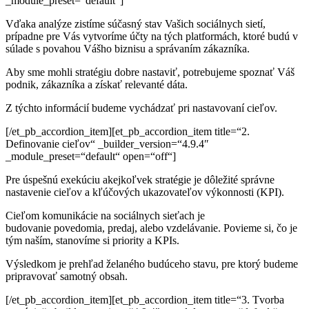
_module_preset=“default“]
Vďaka analýze zistíme súčasný stav Vašich sociálnych sietí,
prípadne pre Vás vytvoríme účty na tých platformách, ktoré
budú v
súlade s povahou Vášho biznisu a správaním zákazníka.
Aby sme mohli stratégiu dobre nastaviť, potrebujeme spoznať
Váš
podnik, zákazníka a získať relevanté dáta.
Z týchto informácií budeme vychádzať pri nastavovaní cieľov.
[/et_pb_accordion_item][et_pb_accordion_item title=“2.
Definovanie cieľov“ _builder_version=“4.9.4″
_module_preset=“default“ open=“off“]
Pre úspešnú exekúciu akejkoľvek stratégie je dôležité správne
nastavenie cieľov a kľúčových ukazovateľov výkonnosti (KPI).
Cieľom komunikácie na sociálnych sieťach je
budovanie
povedomia, predaj, alebo vzdelávanie. Povieme si, čo je
tým
naším, stanovíme si priority a KPIs.
Výsledkom je prehľad želaného budúceho stavu, pre ktorý
budeme
pripravovať samotný obsah.
[/et_pb_accordion_item][et_pb_accordion_item title=“3. Tvorba