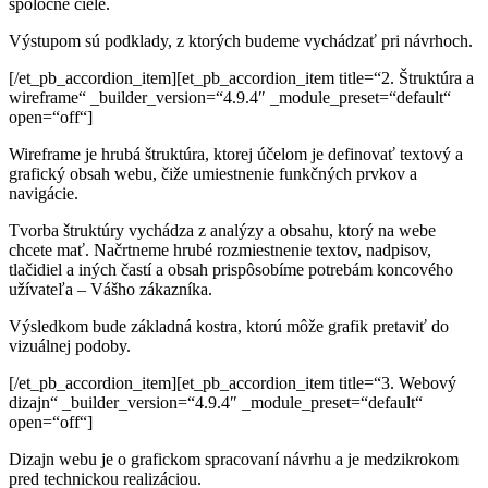
spoločné ciele.
Výstupom sú podklady, z ktorých budeme vychádzať pri návrhoch.
[/et_pb_accordion_item][et_pb_accordion_item title=“2. Štruktúra a
wireframe“ _builder_version=“4.9.4″ _module_preset=“default“
open=“off“]
Wireframe je hrubá štruktúra, ktorej účelom je definovať textový a
grafický obsah webu, čiže umiestnenie funkčných prvkov a
navigácie.
T
vorba štruktúry vychádza z analýzy a obsahu, ktorý na webe
chcete mať. Načrtneme hrubé rozmiestnenie textov, nadpisov,
tlačidiel a iných častí a obsah prispôsobíme potrebám koncového
užívateľa – Vášho zákazníka.
Výsledkom bude základná kostra, ktorú môže
grafik pretaviť do
vizuálnej podoby.
[/et_pb_accordion_item][et_pb_accordion_item title=“3. Webový
dizajn“ _builder_version=“4.9.4″ _module_preset=“default“
open=“off“]
Dizajn webu je o grafickom spracovaní návrhu a je
medzikrokom
pred technickou realizáciou.