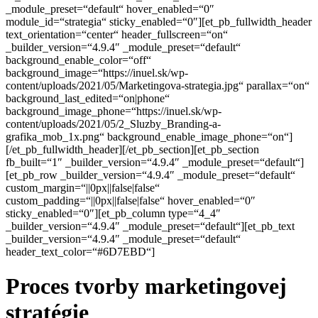
_module_preset=“default“ hover_enabled=“0″
module_id=“strategia“ sticky_enabled=“0″][et_pb_fullwidth_header
text_orientation=“center“ header_fullscreen=“on“
_builder_version=“4.9.4″ _module_preset=“default“
background_enable_color=“off“
background_image=“https://inuel.sk/wp-
content/uploads/2021/05/Marketingova-strategia.jpg“ parallax=“on“
background_last_edited=“on|phone“
background_image_phone=“https://inuel.sk/wp-
content/uploads/2021/05/2_Sluzby_Branding-a-
grafika_mob_1x.png“ background_enable_image_phone=“on“]
[/et_pb_fullwidth_header][/et_pb_section][et_pb_section
fb_built=“1″ _builder_version=“4.9.4″ _module_preset=“default“]
[et_pb_row _builder_version=“4.9.4″ _module_preset=“default“
custom_margin=“||0px||false|false“
custom_padding=“||0px||false|false“ hover_enabled=“0″
sticky_enabled=“0″][et_pb_column type=“4_4″
_builder_version=“4.9.4″ _module_preset=“default“][et_pb_text
_builder_version=“4.9.4″ _module_preset=“default“
header_text_color=“#6D7EBD“]
Proces tvorby marketingovej
stratégie