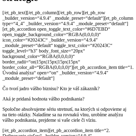
[/et_pb_text][/et_pb_column][/et_pb_row][et_pb_row
_builder_version=“4.9.4″ _module_preset=“default“][et_pb_column
type=“4_4″ _builder_version=“4.9.4″ _module_preset=“default“]
[et_pb_accordion open_toggle_text_color=“#6D7EBD“
open_toggle_background_color=“RGBA(0,0,0,0)“
icon_color=“#20243C“ _builder_version=“4.9.4″
_module_preset=“default“ toggle_text_color=“#20243C“
toggle_level=“h3″ body_font_size=“20px“
background_color=“RGBA(0,0,0,0)“
border_radii=“on|15px|15px|15px|15px“
border_color_all=“RGBA(0,0,0,0)“][et_pb_accordion_item title=“1.
Úvodná analýza“ open=“on“ _builder_version=“4.9.4″
_module_preset=“default“]
Čo tvorí jadro vášho biznisu? Kto je váš zákazník?
Aká je pridaná hodnota vášho podnikania?
Spoločne absolvujeme
sériu stretnutí
, na ktorých si odpovieme aj
na
tieto otázky. Naladíme sa na rovnakú vlnu,
urobíme analýzu
vášho
podnikania, prejdeme si vaše ciele či víziu.
[/et_pb_accordion_item][et_pb_accordion_item title=“2.
Definovanie cieľov“ _builder_version=“4.9.4″