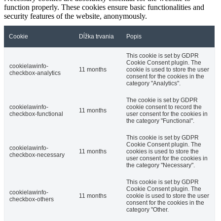
function properly. These cookies ensure basic functionalities and
security features of the website, anonymously.
Cookie
Dĺžka trvania
Popis
This cookie is set by GDPR
Cookie Consent plugin. The
cookielawinfo-
11 months
cookie is used to store the user
checkbox-analytics
consent for the cookies in the
category "Analytics".
The cookie is set by GDPR
cookielawinfo-
cookie consent to record the
11 months
checkbox-functional
user consent for the cookies in
the category "Functional".
This cookie is set by GDPR
Cookie Consent plugin. The
cookielawinfo-
11 months
cookies is used to store the
checkbox-necessary
user consent for the cookies in
the category "Necessary".
This cookie is set by GDPR
Cookie Consent plugin. The
cookielawinfo-
11 months
cookie is used to store the user
checkbox-others
consent for the cookies in the
category "Other.