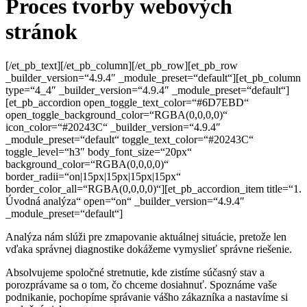
Proces tvorby webových
stránok
[/et_pb_text][/et_pb_column][/et_pb_row][et_pb_row
_builder_version=“4.9.4″ _module_preset=“default“][et_pb_column
type=“4_4″ _builder_version=“4.9.4″ _module_preset=“default“]
[et_pb_accordion open_toggle_text_color=“#6D7EBD“
open_toggle_background_color=“RGBA(0,0,0,0)“
icon_color=“#20243C“ _builder_version=“4.9.4″
_module_preset=“default“ toggle_text_color=“#20243C“
toggle_level=“h3″ body_font_size=“20px“
background_color=“RGBA(0,0,0,0)“
border_radii=“on|15px|15px|15px|15px“
border_color_all=“RGBA(0,0,0,0)“][et_pb_accordion_item title=“1.
Úvodná analýza“ open=“on“ _builder_version=“4.9.4″
_module_preset=“default“]
Analýza nám slúži pre zmapovanie aktuálnej situácie, pretože len
vďaka správnej diagnostike dokážeme vymyslieť správne riešenie.
Absolvujeme spoločné stretnutie, kde zistíme súčasný stav
a
porozprávame sa o tom, čo chceme dosiahnuť. Spoznáme
vaše
podnikanie, pochopíme správanie vášho zákazníka
a nastavíme si