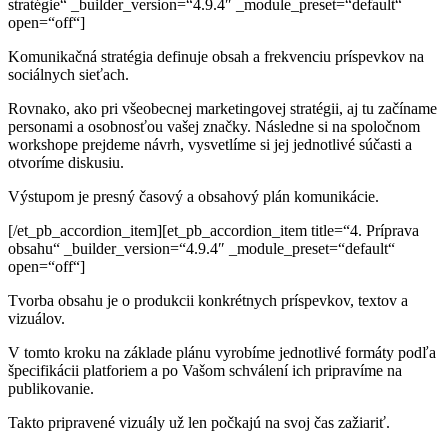
stratégie“ _builder_version=“4.9.4″ _module_preset=“default“
open=“off“]
Komunikačná stratégia definuje obsah a frekvenciu
príspevkov na
sociálnych sieťach.
Rovnako, ako pri všeobecnej marketingovej stratégii, aj tu
začíname
personami a osobnosťou vašej značky.
Následne si na spoločnom
workshope prejdeme návrh, vysvetlíme si jej jednotlivé súčasti a
otvoríme diskusiu.
Výstupom je presný časový a obsahový plán komunikácie.
[/et_pb_accordion_item][et_pb_accordion_item title=“4. Príprava
obsahu“ _builder_version=“4.9.4″ _module_preset=“default“
open=“off“]
Tvorba obsahu je o produkcii konkrétnych príspevkov,
textov a
vizuálov.
V tomto kroku na základe plánu vyrobíme jednotlivé formáty podľa
špecifikácii platforiem a po Vašom schválení ich pripravíme na
publikovanie.
Takto pripravené vizuály už len počkajú na svoj čas zažiariť.