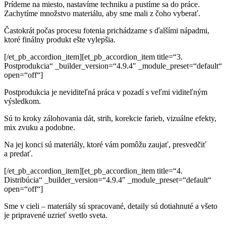
Prídeme na miesto, nastavíme techniku a pustíme sa
do práce.
Zachytíme množstvo materiálu, aby sme mali
z čoho vyberať.
Častokrát počas procesu fotenia prichádzame s ďalšími nápadmi,
ktoré finálny produkt ešte vylepšia.
[/et_pb_accordion_item][et_pb_accordion_item title=“3.
Postprodukcia“ _builder_version=“4.9.4″ _module_preset=“default“
open=“off“]
Postprodukcia je neviditeľná práca v pozadí
s veľmi viditeľným
výsledkom.
Sú to kroky z
álohovania dát, strih, korekcie farieb,
vizuálne efekty,
mix zvuku a podobne.
Na jej konci sú materiály, ktoré vám pomôžu
zaujať,
presvedčiť
a
predať.
[/et_pb_accordion_item][et_pb_accordion_item title=“4.
Distribúcia“ _builder_version=“4.9.4″ _module_preset=“default“
open=“off“]
Sme v cieli – materiály sú spracované, detaily sú dotiahnuté a všeto
je pripravené uzrieť svetlo sveta.