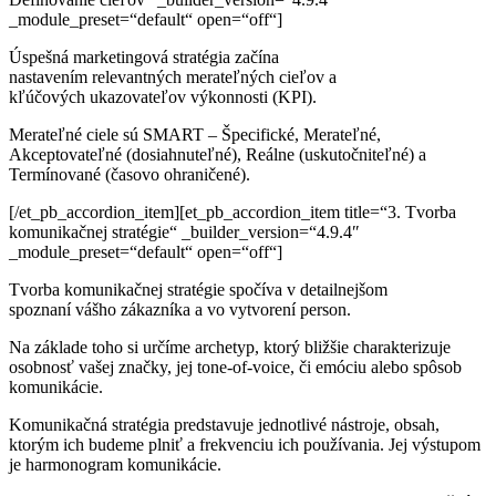
_module_preset=“default“ open=“off“]
Úspešná marketingová stratégia začína
nastavením
relevantných
merateľných cieľov a
kľúčových
ukazovateľov výkonnosti
(KPI).
Merateľné ciele sú SMART – Špecifické, Merateľné,
Akceptovateľné (dosiahnuteľné), Reálne (uskutočniteľné) a
Termínované (časovo ohraničené).
[/et_pb_accordion_item][et_pb_accordion_item title=“3. Tvorba
komunikačnej stratégie“ _builder_version=“4.9.4″
_module_preset=“default“ open=“off“]
Tvorba komunikačnej stratégie spočíva v detailnejšom
spoznaní
vášho zákazníka a vo vytvorení person.
Na základe toho si určíme archetyp, ktorý bližšie charakterizuje
osobnosť
vašej značky, jej tone-of-voice, či emóciu alebo spôsob
komunikácie.
Komunikačná stratégia predstavuje jednotlivé nástroje, obsah,
ktorým ich budeme plniť
a frekvenciu ich používania. Jej výstupom
je harmonogram komunikácie.