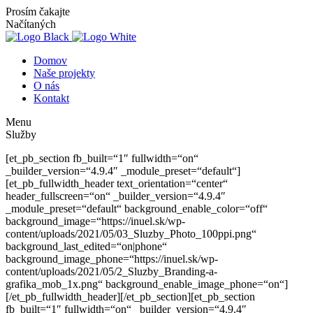
Prosím čakajte
Načítaných
Domov
Naše projekty
O nás
Kontakt
Menu
Služby
[et_pb_section fb_built=“1″ fullwidth=“on“
_builder_version=“4.9.4″ _module_preset=“default“]
[et_pb_fullwidth_header text_orientation=“center“
header_fullscreen=“on“ _builder_version=“4.9.4″
_module_preset=“default“ background_enable_color=“off“
background_image=“https://inuel.sk/wp-
content/uploads/2021/05/03_Sluzby_Photo_100ppi.png“
background_last_edited=“on|phone“
background_image_phone=“https://inuel.sk/wp-
content/uploads/2021/05/2_Sluzby_Branding-a-
grafika_mob_1x.png“ background_enable_image_phone=“on“]
[/et_pb_fullwidth_header][/et_pb_section][et_pb_section
fb_built=“1″ fullwidth=“on“ _builder_version=“4.9.4″