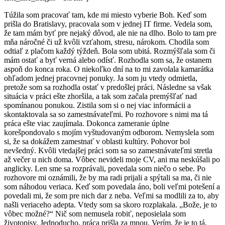
Túžila som pracovať tam, kde mi miesto vyberie Boh. Keď som
prišla do Bratislavy, pracovala som v jednej IT firme. Vedela som,
že tam mám byť pre nejaký dôvod, ale nie na dlho. Bolo to tam pre
mňa náročné či už kvôli vzťahom, stresu, nárokom. Chodila som
odtiaľ z plačom každý týždeň. Bola som ubitá. Rozmýšľala som či
mám ostať a byť verná alebo odísť. Rozhodla som sa, že ostanem
aspoň do konca roka. O niekoľko dní na to mi zavolala kamarátka
ohľadom jednej pracovnej ponuky. Ja som ju vtedy odmietla,
pretože som sa rozhodla ostať v predošlej práci. Následne sa však
situácia v práci ešte zhoršila, a tak som začala premýšľať nad
spomínanou ponukou. Zistila som si o nej viac informácii a
skontaktovala sa so zamestnávateľmi. Po rozhovore s nimi ma tá
práca ešte viac zaujímala. Dokonca zameranie úplne
korešpondovalo s mojím vyštudovaným odborom. Nemyslela som
si, že sa dokážem zamestnať v oblasti kultúry. Pohovor bol
nevšedný. Kvôli vtedajšej práci som sa so zamestnávateľmi stretla
až večer u nich doma. Vôbec nevideli moje CV, ani ma neskúšali po
anglicky. Len sme sa rozprávali, povedala som niečo o sebe. Po
rozhovore mi oznámili, že by ma radi prijali a spýtali sa ma, či nie
som náhodou veriaca. Keď som povedala áno, boli veľmi potešení a
povedali mi, že som pre nich dar z neba. Veľmi sa modlili za to, aby
našli veriaceho adepta. Vtedy som sa skoro rozplakala. „Bože, je to
vôbec možné?“ Nič som nemusela robiť, neposielala som
životopisy. Jednoducho, práca prišla za mnou. Verím, že je to tá,