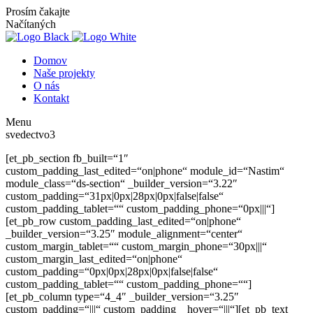
Prosím čakajte
Načítaných
Domov
Naše projekty
O nás
Kontakt
Menu
svedectvo3
[et_pb_section fb_built=“1″
custom_padding_last_edited=“on|phone“ module_id=“Nastim“
module_class=“ds-section“ _builder_version=“3.22″
custom_padding=“31px|0px|28px|0px|false|false“
custom_padding_tablet=““ custom_padding_phone=“0px|||“]
[et_pb_row custom_padding_last_edited=“on|phone“
_builder_version=“3.25″ module_alignment=“center“
custom_margin_tablet=““ custom_margin_phone=“30px|||“
custom_margin_last_edited=“on|phone“
custom_padding=“0px|0px|28px|0px|false|false“
custom_padding_tablet=““ custom_padding_phone=““]
[et_pb_column type=“4_4″ _builder_version=“3.25″
custom_padding=“|||“ custom_padding__hover=“|||“][et_pb_text