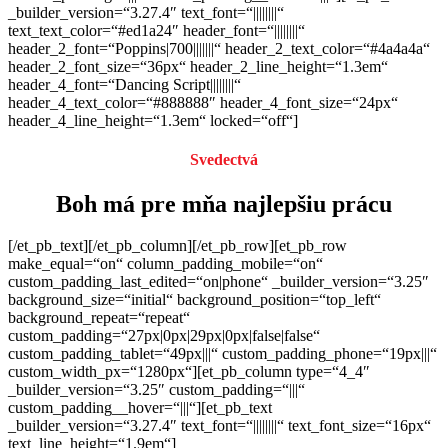
_builder_version=“3.27.4″ text_font=“||||||||“
text_text_color=“#ed1a24″ header_font=“||||||||“
header_2_font=“Poppins|700|||||||“ header_2_text_color=“#4a4a4a“
header_2_font_size=“36px“ header_2_line_height=“1.3em“
header_4_font=“Dancing Script||||||||“
header_4_text_color=“#888888″ header_4_font_size=“24px“
header_4_line_height=“1.3em“ locked=“off“]
Svedectvá
Boh má pre mňa najlepšiu prácu
[/et_pb_text][/et_pb_column][/et_pb_row][et_pb_row
make_equal=“on“ column_padding_mobile=“on“
custom_padding_last_edited=“on|phone“ _builder_version=“3.25″
background_size=“initial“ background_position=“top_left“
background_repeat=“repeat“
custom_padding=“27px|0px|29px|0px|false|false“
custom_padding_tablet=“49px|||“ custom_padding_phone=“19px|||“
custom_width_px=“1280px“][et_pb_column type=“4_4″
_builder_version=“3.25″ custom_padding=“|||“
custom_padding__hover=“|||“][et_pb_text
_builder_version=“3.27.4″ text_font=“||||||||“ text_font_size=“16px“
text_line_height=“1.9em“]