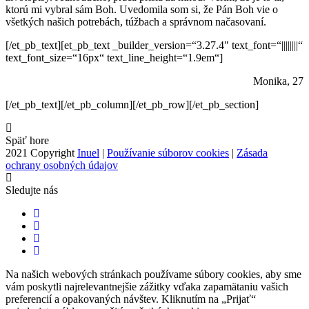
ktorú mi vybral sám Boh. Uvedomila som si, že Pán Boh vie o
všetkých našich potrebách, túžbach a správnom načasovaní.
[/et_pb_text][et_pb_text _builder_version=“3.27.4″ text_font=“||||||||“
text_font_size=“16px“ text_line_height=“1.9em“]
Monika, 27
[/et_pb_text][/et_pb_column][/et_pb_row][/et_pb_section]
Späť hore
2021 Copyright
Inuel
|
Používanie súborov cookies
|
Zásada
ochrany osobných údajov
Sledujte nás
Na našich webových stránkach používame súbory cookies, aby sme
vám poskytli najrelevantnejšie zážitky vďaka zapamätaniu vašich
preferencií a opakovaných návštev. Kliknutím na „Prijať“