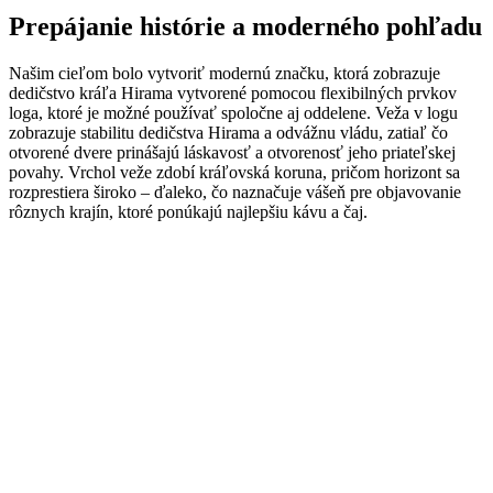
Prepájanie histórie a moderného pohľadu
Našim cieľom bolo vytvoriť modernú značku, ktorá zobrazuje
dedičstvo kráľa Hirama vytvorené pomocou flexibilných prvkov
loga, ktoré je možné používať spoločne aj oddelene. Veža v logu
zobrazuje stabilitu dedičstva Hirama a odvážnu vládu, zatiaľ čo
otvorené dvere prinášajú láskavosť a otvorenosť jeho priateľskej
povahy. Vrchol veže zdobí kráľovská koruna, pričom horizont sa
rozprestiera široko – ďaleko, čo naznačuje vášeň pre objavovanie
rôznych krajín, ktoré ponúkajú najlepšiu kávu a čaj.