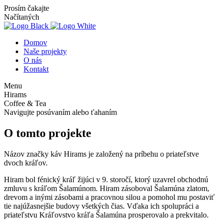
Prosím čakajte
Načítaných
Domov
Naše projekty
O nás
Kontakt
Menu
Hirams
Coffee & Tea
Navigujte posúvaním alebo ťahaním
O tomto projekte
Názov značky káv Hirams je založený na príbehu o priateľstve
dvoch kráľov.
Hiram bol fénický kráľ žijúci v 9. storočí, ktorý uzavrel obchodnú
zmluvu s kráľom Šalamúnom. Hiram zásoboval Šalamúna zlatom,
drevom a inými zásobami a pracovnou silou a pomohol mu postaviť
tie najúžasnejšie budovy všetkých čias. Vďaka ich spolupráci a
priateľstvu Kráľovstvo kráľa Šalamúna prosperovalo a prekvitalo.