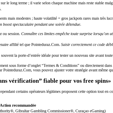
r le long terme ; il varie selon chaque machine mais reste stable malgr
.
uents mais modestes ; haute volatilité = gros jackpots rares mais très lucra
’un boost spectaculaire pendant une soirée détendue.
r ou session.
Connaître ces limites empêche toute surprise lorsqu’on ut
naire affilié tel que Pointeduraz.Com.
Saisir correctement ce code déb
 souvent la porte‑d’entrée idéale pour tester un nouveau site avant toute
alement sous forme d’onglet “Termes & Conditions” ou directement dans l
r Pointeduraz.Com, vous pouvez ajuster votre stratégie avant même que
ns vérification” fiable pour vos free spins»
endant certains opérateurs légitimes proposent cette option tout en cons
Action recommandée
Authority®, Gibraltar Gambling Commissioner®, Curaçao eGaming)