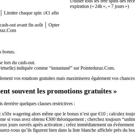
Utiliser tous les free spins dès réc
expiration (« 24h », « 7 jours »)
│ Limiter chaque spin ≤€1 afin
cash‑out avant fin août │ Opter
duraz.Com
es bonus.
e lors du cash‑out.
virtuelle) indiquée comme “instantané” sur Pointeduraz.Com.
ulement vos rotations gratuites mais maximiserez également vos chances d’
ent souvent les promotions gratuites »
s derrière quelques clauses restrictives :
 x50x wagering alors même que le bonus n’est que €10 ; calculez touj
ême si vous avez obtenu €300 théoriquement ; cherchez toujours “unlim
ux jours ouvrés après activation ; créez immédiatement un événement r
assurez‑vous qu’ils figurent bien dans la liste blanche affichée près du b