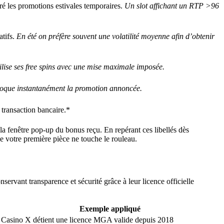
é les promotions estivales temporaires.
Un slot affichant un RTP >96
tifs.
En été on préfère souvent une volatilité moyenne afin d’obtenir
ilise ses free spins avec une mise maximale imposée.
loque instantanément la promotion annoncée.
 transaction bancaire.*
a fenêtre pop‑up du bonus reçu. En repérant ces libellés dès
 votre première pièce ne touche le rouleau.
ervant transparence et sécurité grâce à leur licence officielle
Exemple appliqué
Casino X détient une licence MGA valide depuis 2018