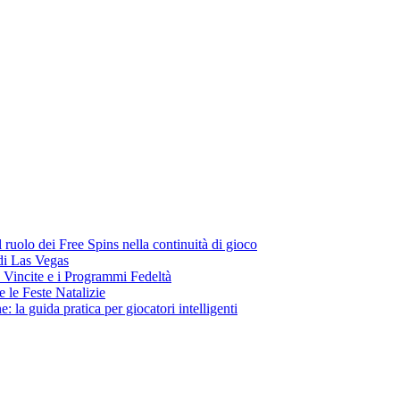
 ruolo dei Free Spins nella continuità di gioco
 di Las Vegas
 Vincite e i Programmi Fedeltà
 le Feste Natalizie
 la guida pratica per giocatori intelligenti