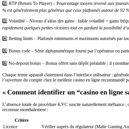
2️⃣ RTP (Return To Player) – Pourcentage moyen reversé aux joueurs su
% est généralement plus généreux que ceux plafonnés autour de 92 %
3️⃣ Volatilité – Niveau d’aléas des gains : faible volatilité = gains fréq
rapidement quelques petites victoires tout en gardant la possibilité d
4️⃣ Betting limits – Plafonds minimums et maximums autorisés par tou
5️⃣ Bonus code – Série alphanumérique fourni par l’opérateur ou parte
6️⃣ No‑deposit bonus – Bonus offert sans dépôt préalable ; il constitue
Chaque terme apparaît clairement dans l’interface utilisateur : génér
l’ouverture du compte chez le meilleur casino en ligne recommandé pa
« Comment identifier un “casino en ligne sa
L’absence totale de procédure KYC suscite naturellement méfiance ; cep
reconnue mondialement :
Critère
Licence
Vérifier auprès du régulateur (Malte Gaming 