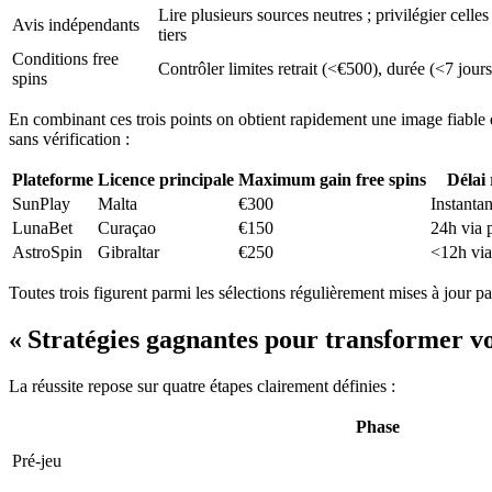
Lire plusieurs sources neutres ; privilégier cell
Avis indépendants
tiers
Conditions free
Contrôler limites retrait (<€500), durée (<7 jou
spins
En combinant ces trois points on obtient rapidement une image fiable d
sans vérification :
Plateforme
Licence principale
Maximum gain free spins
Délai 
SunPlay
Malta
€300
Instanta
LunaBet
Curaçao
€150
24h via p
AstroSpin
Gibraltar
€250
<12h via
Toutes trois figurent parmi les sélections régulièrement mises à jour p
« Stratégies gagnantes pour transformer vos
La réussite repose sur quatre étapes clairement définies :
Phase
Pré‑jeu