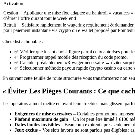
Activation
Gestion │ Appliquer une mise fixe adaptée au bankroll « vacances » 
d’étirer l’offre durant tout le week‑end
Retrait │ Satisfaire rapidement le wagering requirement & demander 
pour paiement instantané via crypto ou e-wallet proposé par Pointe
Checklist actionable :
✅ Vérifier que le slot choisi figure parmi ceux autorisés pour l
✅ Programmer rappel mobile dès réception du code promo.
✅ Calculer préalablement xR wager nécessaire → éviter surpris
✅ Sélectionner méthode payout rapide (crypto casino ou carte 
En suivant cette feuille de route structurée vous transformerez non se
« Éviter Les Pièges Courants : Ce que cach
Les operators aiment mettre en avant leurs freebies mais glissent parfoi
Exigences de mise excessives
– Certaines promotions imposent
Plafond maximum de gain
– Un lot peut être limité à €100 m
Dates limites invisibles
– Beaucoup expirent après seulement de
Jeux exclus
– Vos slots favoris ne sont parfois pas éligibles ; 