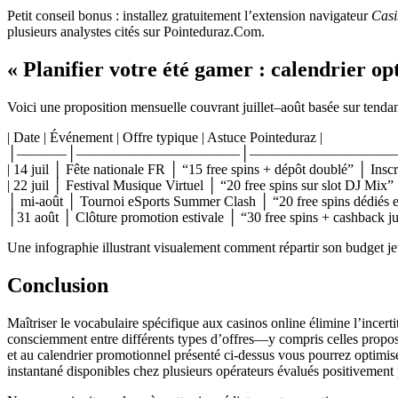
Petit conseil bonus : installez gratuitement l’extension navigateur
Cas
plusieurs analystes cités sur Pointeduraz.Com.
« Planifier votre été gamer : calendrier o
Voici une proposition mensuelle couvrant juillet–août basée sur tenda
| Date | Événement | Offre typique | Astuce Pointeduraz |
│———–│———————————–│——————————
| 14 juil │ Fête nationale FR │ “15 free spins + dépôt doublé” │ Inscr
| 22 juil │ Festival Musique Virtuel │ “20 free spins sur slot DJ Mix
│ mi‑août │ Tournoi eSports Summer Clash │ “20 free spins dédiés e
│31 août │ Clôture promotion estivale │ “30 free spins + cashback ju
Une infographie illustrant visualement comment répartir son budget je
Conclusion
Maîtriser le vocabulaire spécifique aux casinos online élimine l’incert
consciemment entre différents types d’offres—y compris celles proposé
et au calendrier promotionnel présenté ci-dessus vous pourrez optimiser
instantané disponibles chez plusieurs opérateurs évalués positivemen