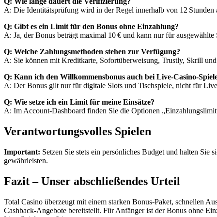
Q: Wie lange dauert die Verifizierung?
A: Die Identitätsprüfung wird in der Regel innerhalb von 12 Stunden 
Q: Gibt es ein Limit für den Bonus ohne Einzahlung?
A: Ja, der Bonus beträgt maximal 10 € und kann nur für ausgewählte
Q: Welche Zahlungsmethoden stehen zur Verfügung?
A: Sie können mit Kreditkarte, Sofortüberweisung, Trustly, Skrill und
Q: Kann ich den Willkommensbonus auch bei Live‑Casino‑Spiel
A: Der Bonus gilt nur für digitale Slots und Tischspiele, nicht für Liv
Q: Wie setze ich ein Limit für meine Einsätze?
A: Im Account‑Dashboard finden Sie die Optionen „Einzahlungslimit“
Verantwortungsvolles Spielen
Important:
Setzen Sie stets ein persönliches Budget und halten Sie si
gewährleisten.
Fazit – Unser abschließendes Urteil
Total Casino überzeugt mit einem starken Bonus‑Paket, schnellen Ausz
Cashback‑Angebote bereitstellt. Für Anfänger ist der Bonus ohne Ei