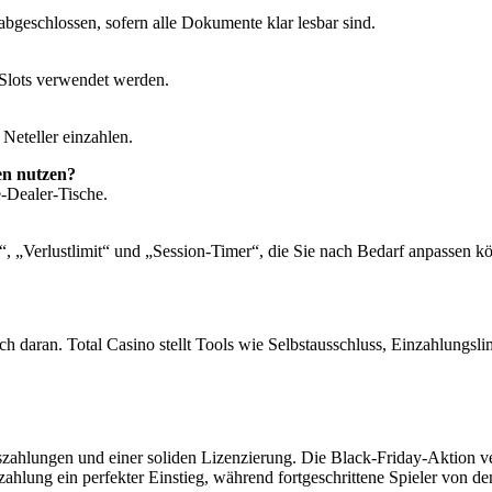
abgeschlossen, sofern alle Dokumente klar lesbar sind.
 Slots verwendet werden.
 Neteller einzahlen.
en nutzen?
e‑Dealer‑Tische.
, „Verlustlimit“ und „Session‑Timer“, die Sie nach Bedarf anpassen k
ch daran. Total Casino stellt Tools wie Selbstausschluss, Einzahlungslim
ahlungen und einer soliden Lizenzierung. Die Black‑Friday‑Aktion vers
nzahlung ein perfekter Einstieg, während fortgeschrittene Spieler vo