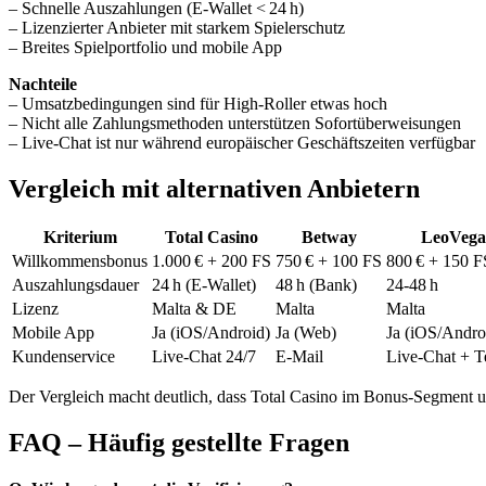
– Schnelle Auszahlungen (E‑Wallet < 24 h)
– Lizenzierter Anbieter mit starkem Spielerschutz
– Breites Spielportfolio und mobile App
Nachteile
– Umsatzbedingungen sind für High‑Roller etwas hoch
– Nicht alle Zahlungsmethoden unterstützen Sofortüberweisungen
– Live‑Chat ist nur während europäischer Geschäftszeiten verfügbar
Vergleich mit alternativen Anbietern
Kriterium
Total Casino
Betway
LeoVega
Willkommensbonus
1.000 € + 200 FS
750 € + 100 FS
800 € + 150 F
Auszahlungsdauer
24 h (E‑Wallet)
48 h (Bank)
24‑48 h
Lizenz
Malta & DE
Malta
Malta
Mobile App
Ja (iOS/Android)
Ja (Web)
Ja (iOS/Andro
Kundenservice
Live‑Chat 24/7
E‑Mail
Live‑Chat + T
Der Vergleich macht deutlich, dass Total Casino im Bonus‑Segment u
FAQ – Häufig gestellte Fragen