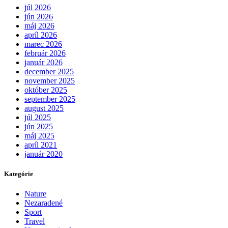
júl 2026
jún 2026
máj 2026
apríl 2026
marec 2026
február 2026
január 2026
december 2025
november 2025
október 2025
september 2025
august 2025
júl 2025
jún 2025
máj 2025
apríl 2021
január 2020
Kategórie
Nature
Nezaradené
Sport
Travel