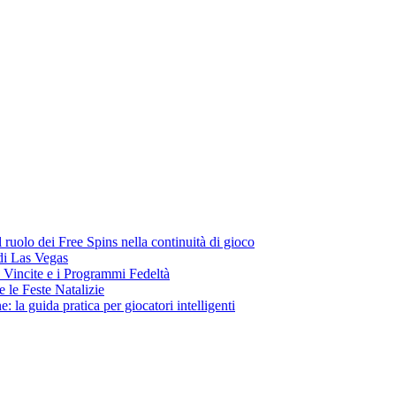
 ruolo dei Free Spins nella continuità di gioco
 di Las Vegas
 Vincite e i Programmi Fedeltà
 le Feste Natalizie
 la guida pratica per giocatori intelligenti