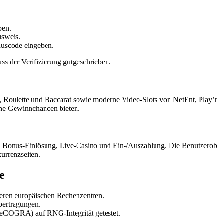
ben.
usweis.
nuscode eingeben.
s der Verifizierung gutgeschrieben.
ack, Roulette und Baccarat sowie moderne Video‑Slots von NetEnt, Pla
hohe Gewinnchancen bieten.
: Bonus‑Einlösung, Live‑Casino und Ein‑/Auszahlung. Die Benutzerober
kurrenzseiten.
e
eren europäischen Rechenzentren.
bertragungen.
(eCOGRA) auf RNG‑Integrität getestet.