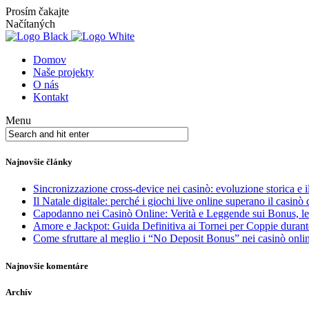
Prosím čakajte
Načítaných
Domov
Naše projekty
O nás
Kontakt
Menu
Najnovšie články
Sincronizzazione cross‑device nei casinò: evoluzione storica e il
Il Natale digitale: perché i giochi live online superano il casinò
Capodanno nei Casinò Online: Verità e Leggende sui Bonus, le
Amore e Jackpot: Guida Definitiva ai Tornei per Coppie durante
Come sfruttare al meglio i “No Deposit Bonus” nei casinò online:
Najnovšie komentáre
Archív