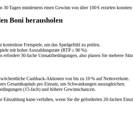
von 30 Tagen mindestens einen Gewinn von über 100 € erzielen konnten 
den Boni herausholen
t kostenlose Freispiele, um das Spielgefühl zu prüfen.
piele mit hoher Auszahlungsrate (RTP ≥ 96 %).
 erfordert 30‑fache Umsatzbedingungen, also planen Sie mehrere Sitz
et wöchentliche Cashback‑Aktionen von bis zu 10 % auf Nettoverluste.
 Ihres Gesamtkapitals pro Einsatz, um Schwankungen auszugleichen.
tzbedingungen (15‑fach) und höhere Gewinnchancen.
Einzahlung kann verfallen, wenn Sie die geforderten 20‑fachen Einsät