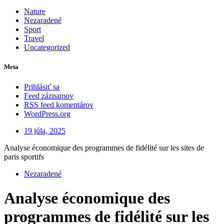
Nature
Nezaradené
Sport
Travel
Uncategorized
Meta
Prihlásiť sa
Feed záznamov
RSS feed komentárov
WordPress.org
19 júla, 2025
Analyse économique des programmes de fidélité sur les sites de
paris sportifs
Nezaradené
Analyse économique des
programmes de fidélité sur les