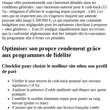
chaque offre promotionnelle soit clairement détaillée dans les
conditions générales : taux maximum autorisé pour le cash‑back (15
%) ; obligation d’afficher le wagering requis (
exemple
: x30). Les
sites qui ne respectent pas ces exigences risquent une amende
pouvant aller jusqu’à 500 000 €, ce qui représente une contrainte
budgétaire non négligeable pour les opérateurs cherchant à proposer
« ultra généreux ». Esav.Fr souligne régulièrement dans ses revues
que la conformité réglementaire doit être intégrée dès la conception
du programme afin d’éviter ces pénalités.
Optimiser son propre rendement grâce
aux programmes de fidélité
Checklist pour choisir le meilleur site selon son profil
de pari
Vérifier le taux moyen de cash‑back proposé aux niveaux
supérieurs (>9 %)
Analyser la présence d’odds améliorés spécifiques aux sports
pratiqués
Contrôler le nombre minimum requis pour passer au rang
suivant (points vs mise)
S’assurer que le site possède une licence française valide