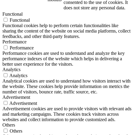
consented to the use of cookies. It
does not store any personal data.
Functional
Functional
Functional cookies help to perform certain functionalities like
sharing the content of the website on social media platforms, collect
feedbacks, and other third-party features.
Performance
Performance
Performance cookies are used to understand and analyze the key
performance indexes of the website which helps in delivering a
better user experience for the visitors.
Analytics
Analytics
Analytical cookies are used to understand how visitors interact with
the website. These cookies help provide information on metrics the
number of visitors, bounce rate, traffic source, etc.
Advertisement
Advertisement
Advertisement cookies are used to provide visitors with relevant ads
and marketing campaigns. These cookies track visitors across
websites and collect information to provide customized ads.
Others
Others