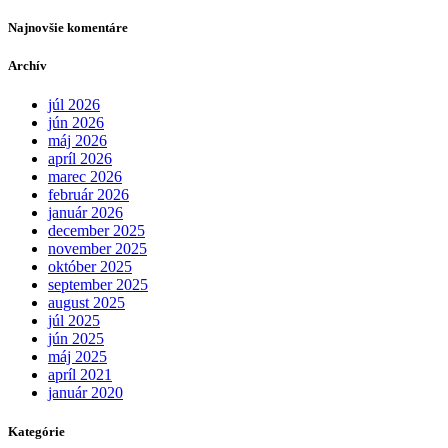
Najnovšie komentáre
Archív
júl 2026
jún 2026
máj 2026
apríl 2026
marec 2026
február 2026
január 2026
december 2025
november 2025
október 2025
september 2025
august 2025
júl 2025
jún 2025
máj 2025
apríl 2021
január 2020
Kategórie