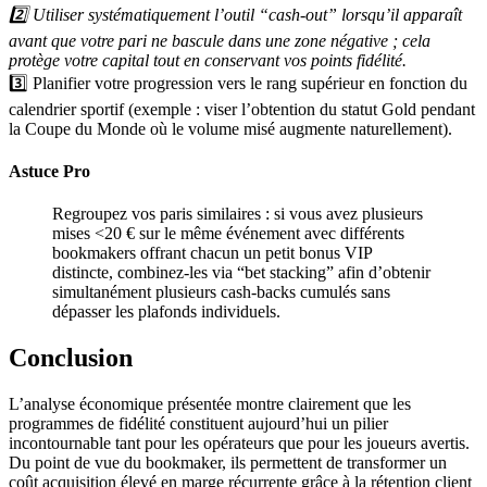
2️⃣ Utiliser systématiquement l’outil “cash‑out” lorsqu’il apparaît
avant que votre pari ne bascule dans une zone négative ; cela
protège votre capital tout en conservant vos points fidélité.
3️⃣ Planifier votre progression vers le rang supérieur en fonction du
calendrier sportif (exemple : viser l’obtention du statut Gold pendant
la Coupe du Monde où le volume misé augmente naturellement).
Astuce Pro
Regroupez vos paris similaires : si vous avez plusieurs
mises <20 € sur le même événement avec différents
bookmakers offrant chacun un petit bonus VIP
distincte, combinez-les via “bet stacking” afin d’obtenir
simultanément plusieurs cash‑backs cumulés sans
dépasser les plafonds individuels.
Conclusion
L’analyse économique présentée montre clairement que les
programmes de fidélité constituent aujourd’hui un pilier
incontournable tant pour les opérateurs que pour les joueurs avertis.
Du point de vue du bookmaker, ils permettent de transformer un
coût acquisition élevé en marge récurrente grâce à la rétention client