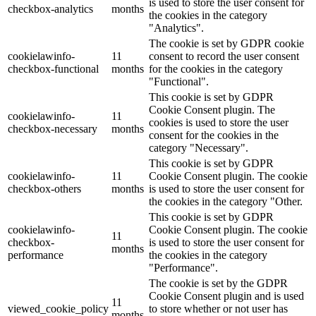
is used to store the user consent for
checkbox-analytics
months
the cookies in the category
"Analytics".
The cookie is set by GDPR cookie
cookielawinfo-
11
consent to record the user consent
checkbox-functional
months
for the cookies in the category
"Functional".
This cookie is set by GDPR
Cookie Consent plugin. The
cookielawinfo-
11
cookies is used to store the user
checkbox-necessary
months
consent for the cookies in the
category "Necessary".
This cookie is set by GDPR
cookielawinfo-
11
Cookie Consent plugin. The cookie
checkbox-others
months
is used to store the user consent for
the cookies in the category "Other.
This cookie is set by GDPR
cookielawinfo-
Cookie Consent plugin. The cookie
11
checkbox-
is used to store the user consent for
months
performance
the cookies in the category
"Performance".
The cookie is set by the GDPR
Cookie Consent plugin and is used
11
viewed_cookie_policy
to store whether or not user has
months