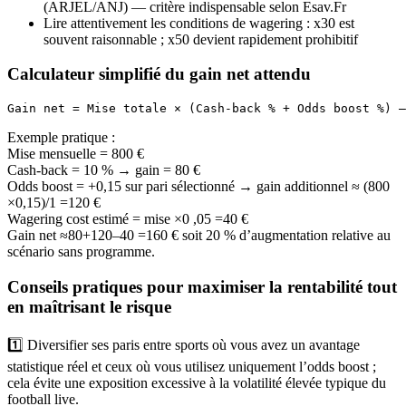
(ARJEL/ANJ) — critère indispensable selon Esav.Fr
Lire attentivement les conditions de wagering : x30 est
souvent raisonnable ; x50 devient rapidement prohibitif
Calculateur simplifié du gain net attendu
Exemple pratique :
Mise mensuelle = 800 €
Cash‑back = 10 % → gain = 80 €
Odds boost = +0,15 sur pari sélectionné → gain additionnel ≈ (800
×0,15)/1 =120 €
Wagering cost estimé = mise ×0 ,05 =40 €
Gain net ≈80+120–40 =160 € soit 20 % d’augmentation relative au
scénario sans programme.
Conseils pratiques pour maximiser la rentabilité tout
en maîtrisant le risque
1️⃣ Diversifier ses paris entre sports où vous avez un avantage
statistique réel et ceux où vous utilisez uniquement l’odds boost ;
cela évite une exposition excessive à la volatilité élevée typique du
football live.