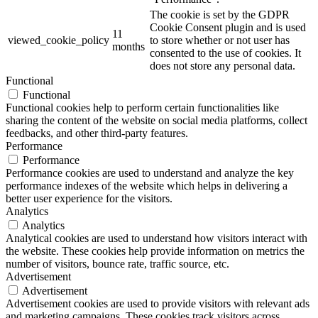
The cookie is set by the GDPR
Cookie Consent plugin and is used
11
viewed_cookie_policy
to store whether or not user has
months
consented to the use of cookies. It
does not store any personal data.
Functional
Functional
Functional cookies help to perform certain functionalities like
sharing the content of the website on social media platforms, collect
feedbacks, and other third-party features.
Performance
Performance
Performance cookies are used to understand and analyze the key
performance indexes of the website which helps in delivering a
better user experience for the visitors.
Analytics
Analytics
Analytical cookies are used to understand how visitors interact with
the website. These cookies help provide information on metrics the
number of visitors, bounce rate, traffic source, etc.
Advertisement
Advertisement
Advertisement cookies are used to provide visitors with relevant ads
and marketing campaigns. These cookies track visitors across