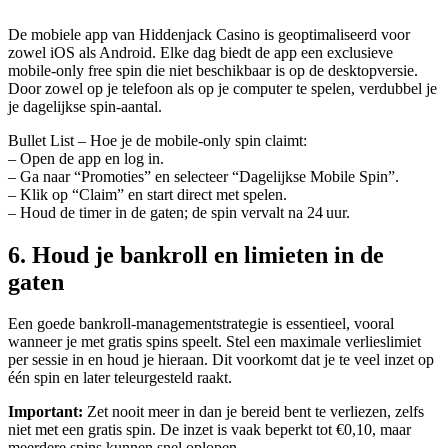
De mobiele app van Hiddenjack Casino is geoptimaliseerd voor
zowel iOS als Android. Elke dag biedt de app een exclusieve
mobile‑only free spin die niet beschikbaar is op de desktopversie.
Door zowel op je telefoon als op je computer te spelen, verdubbel je
je dagelijkse spin‑aantal.
Bullet List – Hoe je de mobile‑only spin claimt:
– Open de app en log in.
– Ga naar “Promoties” en selecteer “Dagelijkse Mobile Spin”.
– Klik op “Claim” en start direct met spelen.
– Houd de timer in de gaten; de spin vervalt na 24 uur.
6. Houd je bankroll en limieten in de
gaten
Een goede bankroll‑managementstrategie is essentieel, vooral
wanneer je met gratis spins speelt. Stel een maximale verlieslimiet
per sessie in en houd je hieraan. Dit voorkomt dat je te veel inzet op
één spin en later teleurgesteld raakt.
Important:
Zet nooit meer in dan je bereid bent te verliezen, zelfs
niet met een gratis spin. De inzet is vaak beperkt tot €0,10, maar
meerdere spins kunnen snel oplopen.