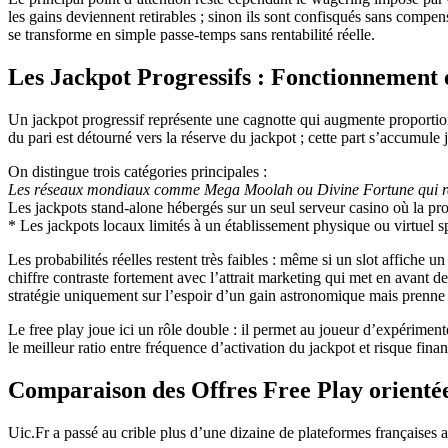
les gains deviennent retirables ; sinon ils sont confisqués sans compe
se transforme en simple passe‑temps sans rentabilité réelle.
Les Jackpot Progressifs : Fonctionnement e
Un jackpot progressif représente une cagnotte qui augmente proportio
du pari est détourné vers la réserve du jackpot ; cette part s’accumule
On distingue trois catégories principales :
Les réseaux mondiaux comme Mega Moolah ou Divine Fortune qui redist
Les jackpots stand‑alone hébergés sur un seul serveur casino où la pr
* Les jackpots locaux limités à un établissement physique ou virtuel s
Les probabilités réelles restent très faibles : même si un slot affiche 
chiffre contraste fortement avec l’attrait marketing qui met en avant de
stratégie uniquement sur l’espoir d’un gain astronomique mais prenne 
Le free play joue ici un rôle double : il permet au joueur d’expérimente
le meilleur ratio entre fréquence d’activation du jackpot et risque fin
Comparaison des Offres Free Play orienté
Uic.Fr a passé au crible plus d’une dizaine de plateformes françaises a