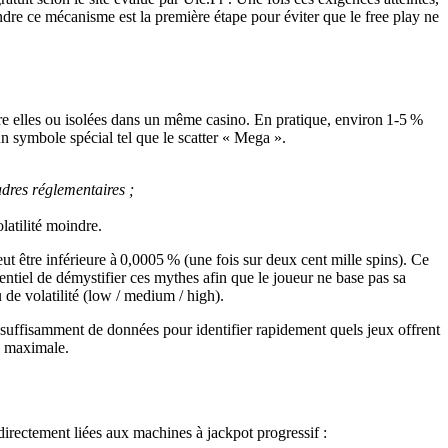
ndre ce mécanisme est la première étape pour éviter que le free play ne
e elles ou isolées dans un même casino. En pratique, environ 1‑5 %
un symbole spécial tel que le scatter « Mega ».
dres réglementaires ;
latilité moindre.
eut être inférieure à 0,0005 % (une fois sur deux cent mille spins). Ce
sentiel de démystifier ces mythes afin que le joueur ne base pas sa
de volatilité (low / medium / high).
nit suffisamment de données pour identifier rapidement quels jeux offrent
te maximale.
 directement liées aux machines à jackpot progressif :