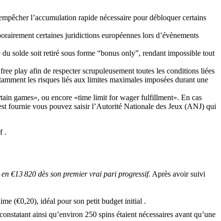
empêcher l’accumulation rapide nécessaire pour débloquer certains
mporairement certaines juridictions européennes lors d’évènements
 du solde soit retiré sous forme “bonus only”, rendant impossible tout
ree play afin de respecter scrupuleusement toutes les conditions liées
otamment les risques liés aux limites maximales imposées durant une
tain games», ou encore «time limit for wager fulfillment». En cas
’est fournie vous pouvez saisir l’Autorité Nationale des Jeux (ANJ) qui
f .
en €13 820 dès son premier vrai pari progressif.
Après avoir suivi
e (€0,20), idéal pour son petit budget initial .
 constatant ainsi qu’environ 250 spins étaient nécessaires avant qu’une