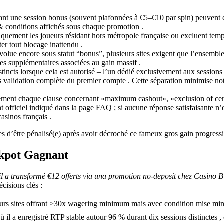
ant une session bonus (souvent plafonnées à €5–€10 par spin) peuvent 
 & conditions affichés sous chaque promotion .
atiquement les joueurs résidant hors métropole française ou excluent te
ter tout blocage inattendu .
volue encore sous statut “bonus”, plusieurs sites exigent que l’ensemble
nces supplémentaires associées au gain massif .
ncts lorsque cela est autorisé – l’un dédié exclusivement aux sessions f
rès validation complète du premier compte . Cette séparation minimise n
tivement chaque clause concernant «maximum cashout», «exclusion of cer
t officiel indiqué dans la page FAQ ; si aucune réponse satisfaisante n
asinos français .
 d’être pénalisé(e) après avoir décroché ce fameux gros gain progressi
ckpot Gagnant
 a transformé €12 offerts via una promotion no‑deposit chez Casino B 
cisions clés :
leurs sites offrant >30x wagering minimum mais avec condition mise minim
 il a enregistré RTP stable autour 96 % durant dix sessions distinctes ,