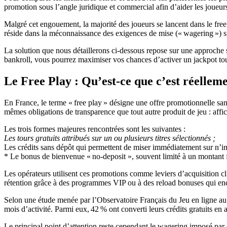
promotion sous l’angle juridique et commercial afin d’aider les joueur
Malgré cet engouement, la majorité des joueurs se lancent dans le free
réside dans la méconnaissance des exigences de mise (« wagering ») sp
La solution que nous détaillerons ci‑dessous repose sur une approche 
bankroll, vous pourrez maximiser vos chances d’activer un jackpot tout
Le Free Play : Qu’est‑ce que c’est réellem
En France, le terme « free play » désigne une offre promotionnelle san
mêmes obligations de transparence que tout autre produit de jeu : aff
Les trois formes majeures rencontrées sont les suivantes :
Les tours gratuits attribués sur un ou plusieurs titres sélectionnés ;
Les crédits sans dépôt qui permettent de miser immédiatement sur n’im
* Le bonus de bienvenue « no‑deposit », souvent limité à un montant
Les opérateurs utilisent ces promotions comme leviers d’acquisition client
rétention grâce à des programmes VIP ou à des reload bonuses qui enc
Selon une étude menée par l’Observatoire Français du Jeu en ligne au p
mois d’activité. Parmi eux, 42 % ont converti leurs crédits gratuits en
Le principal point d’attention reste cependant le wagering imposé par c