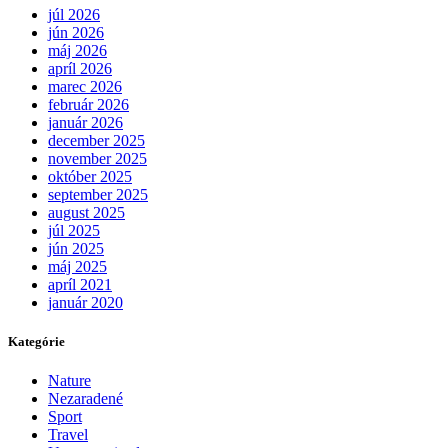
júl 2026
jún 2026
máj 2026
apríl 2026
marec 2026
február 2026
január 2026
december 2025
november 2025
október 2025
september 2025
august 2025
júl 2025
jún 2025
máj 2025
apríl 2021
január 2020
Kategórie
Nature
Nezaradené
Sport
Travel