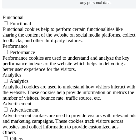
any personal data.
Functional
Functional
Functional cookies help to perform certain functionalities like
sharing the content of the website on social media platforms, collect
feedbacks, and other third-party features.
Performance
Performance
Performance cookies are used to understand and analyze the key
performance indexes of the website which helps in delivering a
better user experience for the visitors.
Analytics
Analytics
Analytical cookies are used to understand how visitors interact with
the website. These cookies help provide information on metrics the
number of visitors, bounce rate, traffic source, etc.
Advertisement
Advertisement
Advertisement cookies are used to provide visitors with relevant ads
and marketing campaigns. These cookies track visitors across
websites and collect information to provide customized ads.
Others
Others