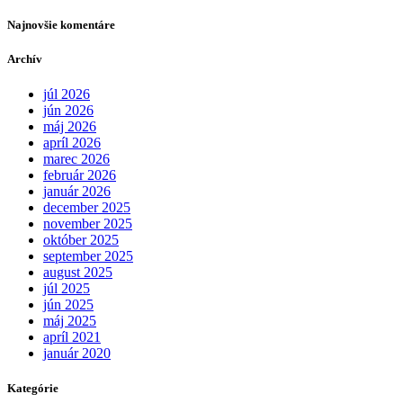
Najnovšie komentáre
Archív
júl 2026
jún 2026
máj 2026
apríl 2026
marec 2026
február 2026
január 2026
december 2025
november 2025
október 2025
september 2025
august 2025
júl 2025
jún 2025
máj 2025
apríl 2021
január 2020
Kategórie