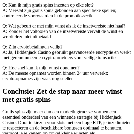
Q: Kan ik mijn gratis spins inzetten op elke slot?
A: Meestal zijn gratis spins gebonden aan specifieke spellen;
controleer de voorwaarden in de promotie‑sectie.
Q: Wat gebeurt er met mijn winst als ik de inzetvereiste niet haal?
A: Zonder het voltooien van de inzetvereiste vervalt de winst en
wordt deze niet uitbetaald.
Q: Zijn cryptobetalingen veilig?
A: Ja, Hiddenjack Casino gebruikt geavanceerde encryptie en werkt
met gerenommeerde crypto‑providers voor veilige transacties.
Q: Hoe snel kan ik mijn winst opnemen?
A: De meeste opnames worden binnen 24 uur verwerkt;
crypto‑opnames zijn vaak nog sneller.
Conclusie: Zet de stap naar meer winst
met gratis spins
Gratis spins zijn meer dan een marketingtruc; ze vormen een
essentieel onderdeel van een winnende strategie bij Hiddenjack
Casino. Door te kiezen voor slots met een hoge RTP, je inzetlimieten
te respecteren en de beschikbare bonussen optimaal te benutten,
vergroot je je kansen op zowel kleine winsten als