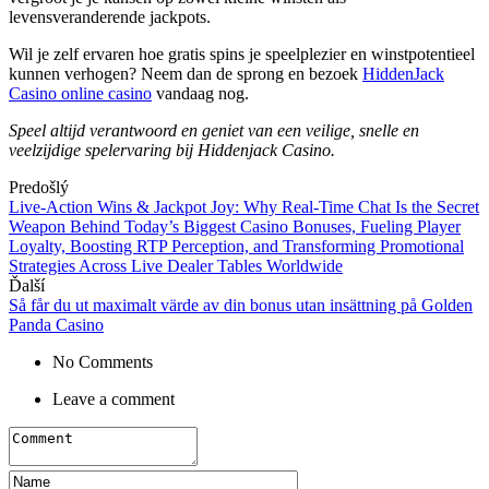
levensveranderende jackpots.
Wil je zelf ervaren hoe gratis spins je speelplezier en winstpotentieel
kunnen verhogen? Neem dan de sprong en bezoek
HiddenJack
Casino online casino
vandaag nog.
Speel altijd verantwoord en geniet van een veilige, snelle en
veelzijdige spelervaring bij Hiddenjack Casino.
Predošlý
Live‑Action Wins & Jackpot Joy: Why Real‑Time Chat Is the Secret
Weapon Behind Today’s Biggest Casino Bonuses, Fueling Player
Loyalty, Boosting RTP Perception, and Transforming Promotional
Strategies Across Live Dealer Tables Worldwide
Ďalší
Så får du ut maximalt värde av din bonus utan insättning på Golden
Panda Casino
No Comments
Leave a comment