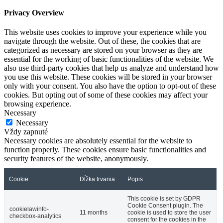
Privacy Overview
This website uses cookies to improve your experience while you
navigate through the website. Out of these, the cookies that are
categorized as necessary are stored on your browser as they are
essential for the working of basic functionalities of the website. We
also use third-party cookies that help us analyze and understand how
you use this website. These cookies will be stored in your browser
only with your consent. You also have the option to opt-out of these
cookies. But opting out of some of these cookies may affect your
browsing experience.
Necessary
Necessary
Vždy zapnuté
Necessary cookies are absolutely essential for the website to
function properly. These cookies ensure basic functionalities and
security features of the website, anonymously.
Cookie
Dĺžka trvania
Popis
This cookie is set by GDPR
Cookie Consent plugin. The
cookielawinfo-
11 months
cookie is used to store the user
checkbox-analytics
consent for the cookies in the