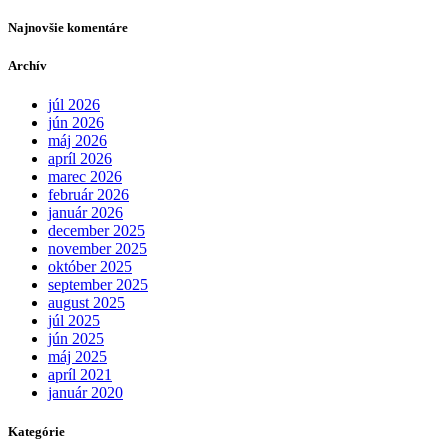
Najnovšie komentáre
Archív
júl 2026
jún 2026
máj 2026
apríl 2026
marec 2026
február 2026
január 2026
december 2025
november 2025
október 2025
september 2025
august 2025
júl 2025
jún 2025
máj 2025
apríl 2021
január 2020
Kategórie