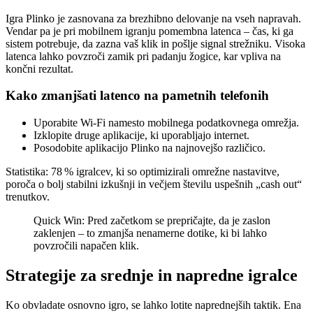
Igra Plinko je zasnovana za brezhibno delovanje na vseh napravah.
Vendar pa je pri mobilnem igranju pomembna latenca – čas, ki ga
sistem potrebuje, da zazna vaš klik in pošlje signal strežniku. Visoka
latenca lahko povzroči zamik pri padanju žogice, kar vpliva na
končni rezultat.
Kako zmanjšati latenco na pametnih telefonih
Uporabite Wi‑Fi namesto mobilnega podatkovnega omrežja.
Izklopite druge aplikacije, ki uporabljajo internet.
Posodobite aplikacijo Plinko na najnovejšo različico.
Statistika: 78 % igralcev, ki so optimizirali omrežne nastavitve,
poroča o bolj stabilni izkušnji in večjem številu uspešnih „cash out“
trenutkov.
Quick Win: Pred začetkom se prepričajte, da je zaslon
zaklenjen – to zmanjša nenamerne dotike, ki bi lahko
povzročili napačen klik.
Strategije za srednje in napredne igralce
Ko obvladate osnovno igro, se lahko lotite naprednejših taktik. Ena