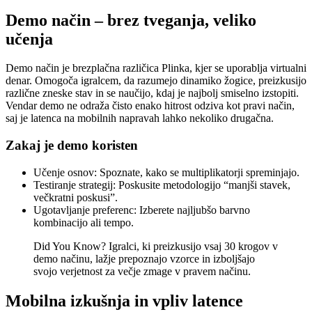
Demo način – brez tveganja, veliko
učenja
Demo način je brezplačna različica Plinka, kjer se uporablja virtualni
denar. Omogoča igralcem, da razumejo dinamiko žogice, preizkusijo
različne zneske stav in se naučijo, kdaj je najbolj smiselno izstopiti.
Vendar demo ne odraža čisto enako hitrost odziva kot pravi način,
saj je latenca na mobilnih napravah lahko nekoliko drugačna.
Zakaj je demo koristen
Učenje osnov: Spoznate, kako se multiplikatorji spreminjajo.
Testiranje strategij: Poskusite metodologijo “manjši stavek,
večkratni poskusi”.
Ugotavljanje preferenc: Izberete najljubšo barvno
kombinacijo ali tempo.
Did You Know? Igralci, ki preizkusijo vsaj 30 krogov v
demo načinu, lažje prepoznajo vzorce in izboljšajo
svojo verjetnost za večje zmage v pravem načinu.
Mobilna izkušnja in vpliv latence