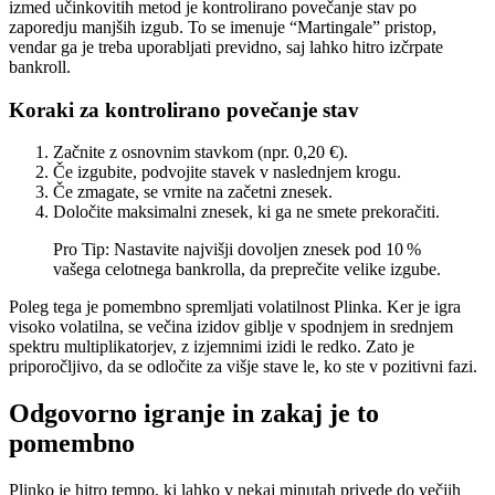
izmed učinkovitih metod je kontrolirano povečanje stav po
zaporedju manjših izgub. To se imenuje “Martingale” pristop,
vendar ga je treba uporabljati previdno, saj lahko hitro izčrpate
bankroll.
Koraki za kontrolirano povečanje stav
Začnite z osnovnim stavkom (npr. 0,20 €).
Če izgubite, podvojite stavek v naslednjem krogu.
Če zmagate, se vrnite na začetni znesek.
Določite maksimalni znesek, ki ga ne smete prekoračiti.
Pro Tip: Nastavite najvišji dovoljen znesek pod 10 %
vašega celotnega bankrolla, da preprečite velike izgube.
Poleg tega je pomembno spremljati volatilnost Plinka. Ker je igra
visoko volatilna, se večina izidov giblje v spodnjem in srednjem
spektru multiplikatorjev, z izjemnimi izidi le redko. Zato je
priporočljivo, da se odločite za višje stave le, ko ste v pozitivni fazi.
Odgovorno igranje in zakaj je to
pomembno
Plinko je hitro tempo, ki lahko v nekaj minutah privede do večjih