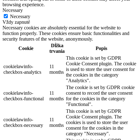
browsing experience.
Necessary
Necessary
Vždy zapnuté
Necessary cookies are absolutely essential for the website to
function properly. These cookies ensure basic functionalities and
security features of the website, anonymously.
Dĺžka
Cookie
Popis
trvania
This cookie is set by GDPR
Cookie Consent plugin. The cookie
cookielawinfo-
11
is used to store the user consent for
checkbox-analytics
months
the cookies in the category
"Analytics".
The cookie is set by GDPR cookie
cookielawinfo-
11
consent to record the user consent
checkbox-functional
months
for the cookies in the category
"Functional".
This cookie is set by GDPR
Cookie Consent plugin. The
cookielawinfo-
11
cookies is used to store the user
checkbox-necessary
months
consent for the cookies in the
category "Necessary".