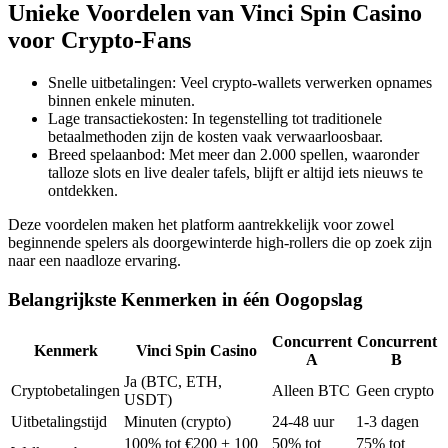
Unieke Voordelen van Vinci Spin Casino
voor Crypto‑Fans
Snelle uitbetalingen: Veel crypto‑wallets verwerken opnames
binnen enkele minuten.
Lage transactiekosten: In tegenstelling tot traditionele
betaalmethoden zijn de kosten vaak verwaarloosbaar.
Breed spelaanbod: Met meer dan 2.000 spellen, waaronder
talloze slots en live dealer tafels, blijft er altijd iets nieuws te
ontdekken.
Deze voordelen maken het platform aantrekkelijk voor zowel
beginnende spelers als doorgewinterde high‑rollers die op zoek zijn
naar een naadloze ervaring.
Belangrijkste Kenmerken in één Oogopslag
Concurrent
Concurrent
Kenmerk
Vinci Spin Casino
A
B
Ja (BTC, ETH,
Cryptobetalingen
Alleen BTC
Geen crypto
USDT)
Uitbetalingstijd
Minuten (crypto)
24‑48 uur
1‑3 dagen
100% tot €200 + 100
50% tot
75% tot