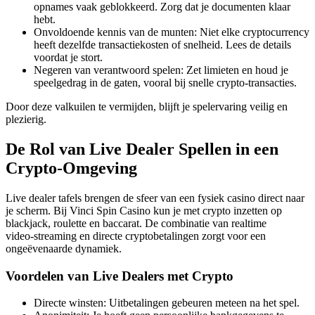
opnames vaak geblokkeerd. Zorg dat je documenten klaar
hebt.
Onvoldoende kennis van de munten: Niet elke cryptocurrency
heeft dezelfde transactiekosten of snelheid. Lees de details
voordat je stort.
Negeren van verantwoord spelen: Zet limieten en houd je
speelgedrag in de gaten, vooral bij snelle crypto‑transacties.
Door deze valkuilen te vermijden, blijft je spelervaring veilig en
plezierig.
De Rol van Live Dealer Spellen in een
Crypto‑Omgeving
Live dealer tafels brengen de sfeer van een fysiek casino direct naar
je scherm. Bij Vinci Spin Casino kun je met crypto inzetten op
blackjack, roulette en baccarat. De combinatie van realtime
video‑streaming en directe cryptobetalingen zorgt voor een
ongeëvenaarde dynamiek.
Voordelen van Live Dealers met Crypto
Directe winsten: Uitbetalingen gebeuren meteen na het spel.