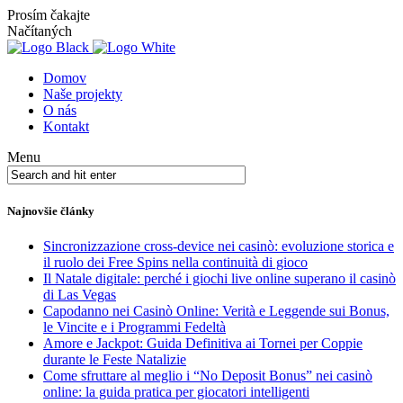
Prosím čakajte
Načítaných
Domov
Naše projekty
O nás
Kontakt
Menu
Najnovšie články
Sincronizzazione cross‑device nei casinò: evoluzione storica e
il ruolo dei Free Spins nella continuità di gioco
Il Natale digitale: perché i giochi live online superano il casinò
di Las Vegas
Capodanno nei Casinò Online: Verità e Leggende sui Bonus,
le Vincite e i Programmi Fedeltà
Amore e Jackpot: Guida Definitiva ai Tornei per Coppie
durante le Feste Natalizie
Come sfruttare al meglio i “No Deposit Bonus” nei casinò
online: la guida pratica per giocatori intelligenti