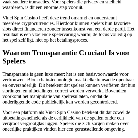
vaak snellere transacties. Voor spelers die privacy en snelheid
waarderen, is dit een enorme stap vooruit.
Vinci Spin Casino heeft deze trend omarmd en ondersteunt
meerdere cryptocurrencies. Hierdoor kunnen spelers hun favoriete
slots direct financieren zonder tussenkomst van een derde partij. Het
resultaat is een vloeiende spelervaring waarbij de focus volledig op
het spel zelf ligt, niet op het betalingsproces.
Waarom Transparantie Cruciaal Is voor
Spelers
Transparantie is geen luxe meer; het is een basisvoorwaarde voor
vertrouwen. Blockchain‑technologie maakt elke transactie openbaar
en onveranderlijk. Dit betekent dat spelers kunnen verifiëren dat hun
stortingen en uitbetalingen correct worden verwerkt. Bovendien
voorkomt het manipulatie van spelresultaten, omdat de
onderliggende code publiekelijk kan worden gecontroleerd.
Voor een platform als Vinci Spin Casino betekent dit dat zowel de
uitbetalingssnelheid als de eerlijkheid van de spellen onder een
vergroot vergrootglas liggen. Spelers die zich zorgen maken over
oneerlijke praktijken vinden hier een geruststellende omgeving.